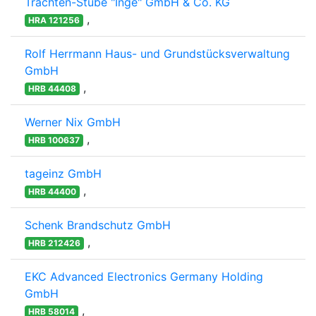
Trachten-Stube "Inge" GmbH & Co. KG
,
HRA 121256
Rolf Herrmann Haus- und Grundstücksverwaltung
GmbH
,
HRB 44408
Werner Nix GmbH
,
HRB 100637
tageinz GmbH
,
HRB 44400
Schenk Brandschutz GmbH
,
HRB 212426
EKC Advanced Electronics Germany Holding
GmbH
,
HRB 58014