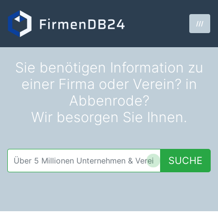
///
Sie benötigen Information zu
einer Firma oder Verein? in
Abbenrode?
Wir besorgen Sie Ihnen.
SUCHE