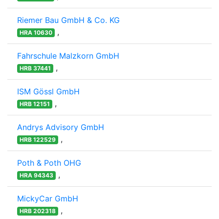
Riemer Bau GmbH & Co. KG
,
HRA 10630
Fahrschule Malzkorn GmbH
,
HRB 37441
ISM Gössl GmbH
,
HRB 12151
Andrys Advisory GmbH
,
HRB 122529
Poth & Poth OHG
,
HRA 94343
MickyCar GmbH
,
HRB 202318