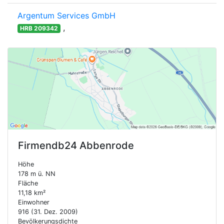
Argentum Services GmbH
,
HRB 209342
Firmendb24
Abbenrode
Höhe
178 m ü. NN
Fläche
11,18 km²
Einwohner
916 (31. Dez. 2009)
Bevölkerungsdichte