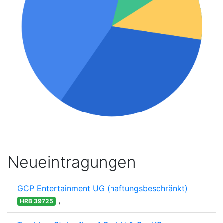
Neueintragungen
GCP Entertainment UG (haftungsbeschränkt)
,
HRB 39725