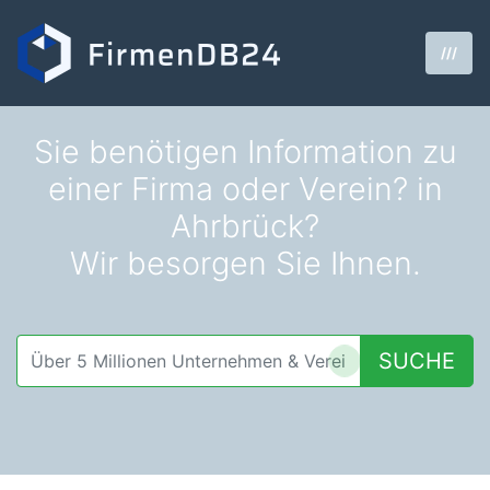
///
Sie benötigen Information zu
einer Firma oder Verein? in
Ahrbrück?
Wir besorgen Sie Ihnen.
SUCHE