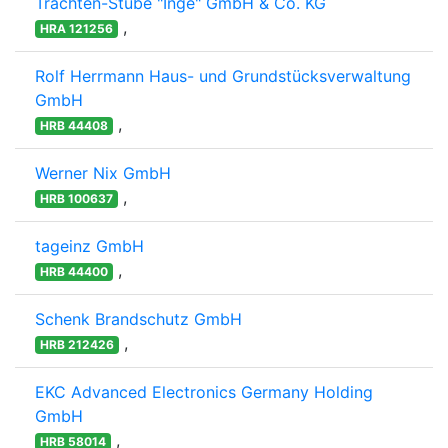
Trachten-Stube "Inge" GmbH & Co. KG
,
HRA 121256
Rolf Herrmann Haus- und Grundstücksverwaltung
GmbH
,
HRB 44408
Werner Nix GmbH
,
HRB 100637
tageinz GmbH
,
HRB 44400
Schenk Brandschutz GmbH
,
HRB 212426
EKC Advanced Electronics Germany Holding
GmbH
,
HRB 58014