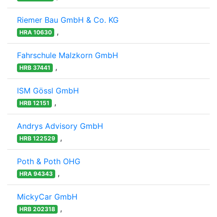
Riemer Bau GmbH & Co. KG
,
HRA 10630
Fahrschule Malzkorn GmbH
,
HRB 37441
ISM Gössl GmbH
,
HRB 12151
Andrys Advisory GmbH
,
HRB 122529
Poth & Poth OHG
,
HRA 94343
MickyCar GmbH
,
HRB 202318