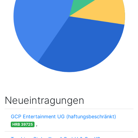
Neueintragungen
GCP Entertainment UG (haftungsbeschränkt)
,
HRB 39725