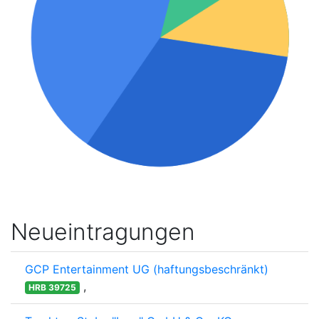
Neueintragungen
GCP Entertainment UG (haftungsbeschränkt)
,
HRB 39725