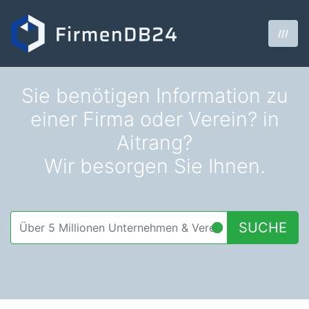
///
Sie benötigen Information zu
einer Firma oder Verein? in
Aitrang?
Wir besorgen Sie Ihnen.
SUCHE