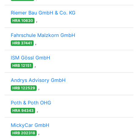
Riemer Bau GmbH & Co. KG
,
HRA 10630
Fahrschule Malzkorn GmbH
,
HRB 37441
ISM Gössl GmbH
,
HRB 12151
Andrys Advisory GmbH
,
HRB 122529
Poth & Poth OHG
,
HRA 94343
MickyCar GmbH
,
HRB 202318