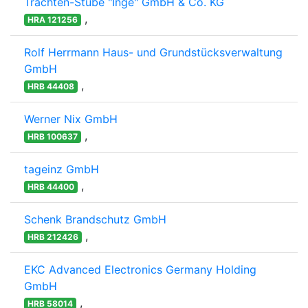
Trachten-Stube "Inge" GmbH & Co. KG
,
HRA 121256
Rolf Herrmann Haus- und Grundstücksverwaltung
GmbH
,
HRB 44408
Werner Nix GmbH
,
HRB 100637
tageinz GmbH
,
HRB 44400
Schenk Brandschutz GmbH
,
HRB 212426
EKC Advanced Electronics Germany Holding
GmbH
,
HRB 58014