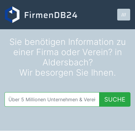
///
Sie benötigen Information zu
einer Firma oder Verein? in
Aldersbach?
Wir besorgen Sie Ihnen.
SUCHE