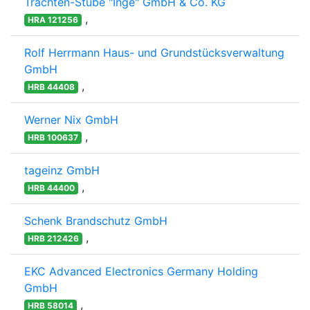
Trachten-Stube "Inge" GmbH & Co. KG
,
HRA 121256
Rolf Herrmann Haus- und Grundstücksverwaltung
GmbH
,
HRB 44408
Werner Nix GmbH
,
HRB 100637
tageinz GmbH
,
HRB 44400
Schenk Brandschutz GmbH
,
HRB 212426
EKC Advanced Electronics Germany Holding
GmbH
,
HRB 58014