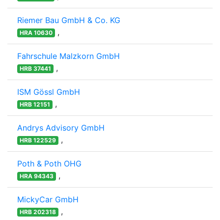
Riemer Bau GmbH & Co. KG
,
HRA 10630
Fahrschule Malzkorn GmbH
,
HRB 37441
ISM Gössl GmbH
,
HRB 12151
Andrys Advisory GmbH
,
HRB 122529
Poth & Poth OHG
,
HRA 94343
MickyCar GmbH
,
HRB 202318