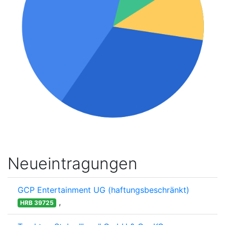
Neueintragungen
GCP Entertainment UG (haftungsbeschränkt)
,
HRB 39725