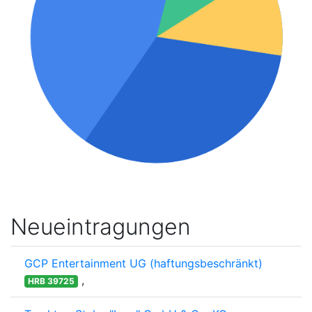
Neueintragungen
GCP Entertainment UG (haftungsbeschränkt)
,
HRB 39725