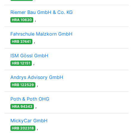
Riemer Bau GmbH & Co. KG
,
HRA 10630
Fahrschule Malzkorn GmbH
,
HRB 37441
ISM Gössl GmbH
,
HRB 12151
Andrys Advisory GmbH
,
HRB 122529
Poth & Poth OHG
,
HRA 94343
MickyCar GmbH
,
HRB 202318