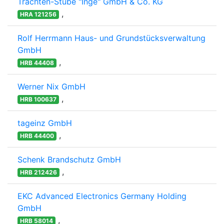
Trachten-Stube "Inge" GmbH & Co. KG
,
HRA 121256
Rolf Herrmann Haus- und Grundstücksverwaltung
GmbH
,
HRB 44408
Werner Nix GmbH
,
HRB 100637
tageinz GmbH
,
HRB 44400
Schenk Brandschutz GmbH
,
HRB 212426
EKC Advanced Electronics Germany Holding
GmbH
,
HRB 58014