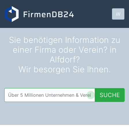
///
Sie benötigen Information zu
einer Firma oder Verein? in
Alfdorf?
Wir besorgen Sie Ihnen.
SUCHE