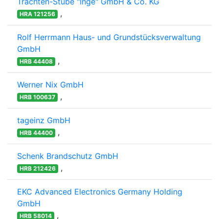
Trachten-Stube "Inge" GmbH & Co. KG
,
HRA 121256
Rolf Herrmann Haus- und Grundstücksverwaltung
GmbH
,
HRB 44408
Werner Nix GmbH
,
HRB 100637
tageinz GmbH
,
HRB 44400
Schenk Brandschutz GmbH
,
HRB 212426
EKC Advanced Electronics Germany Holding
GmbH
,
HRB 58014