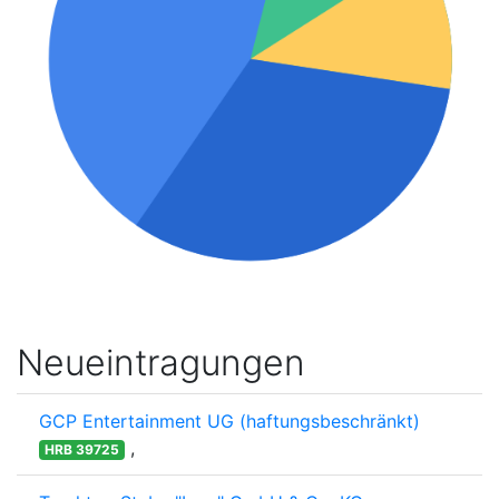
Neueintragungen
GCP Entertainment UG (haftungsbeschränkt)
,
HRB 39725