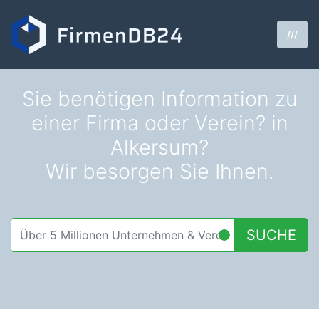
///
Sie benötigen Information zu
einer Firma oder Verein? in
Alkersum?
Wir besorgen Sie Ihnen.
SUCHE