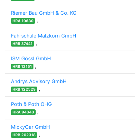
Riemer Bau GmbH & Co. KG
,
HRA 10630
Fahrschule Malzkorn GmbH
,
HRB 37441
ISM Gössl GmbH
,
HRB 12151
Andrys Advisory GmbH
,
HRB 122529
Poth & Poth OHG
,
HRA 94343
MickyCar GmbH
,
HRB 202318