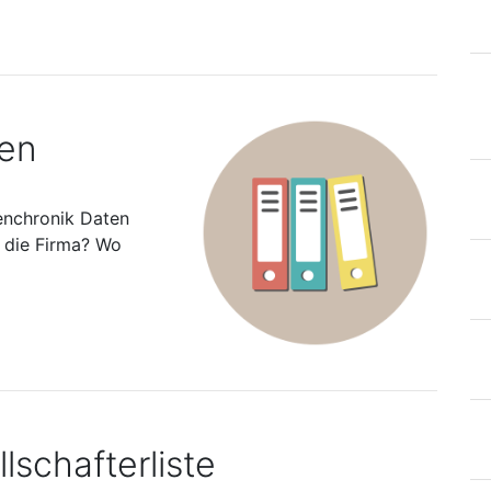
ten
enchronik Daten
s die Firma? Wo
lschafterliste