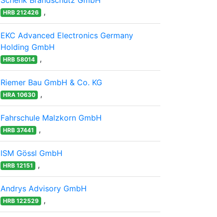
Schenk Brandschutz GmbH
,
HRB 212426
EKC Advanced Electronics Germany
Holding GmbH
,
HRB 58014
Riemer Bau GmbH & Co. KG
,
HRA 10630
Fahrschule Malzkorn GmbH
,
HRB 37441
ISM Gössl GmbH
,
HRB 12151
Andrys Advisory GmbH
,
HRB 122529