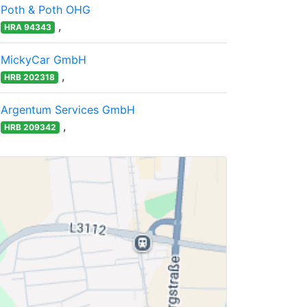
Poth & Poth OHG
,
HRA 94343
MickyCar GmbH
,
HRB 202318
Argentum Services GmbH
,
HRB 209342