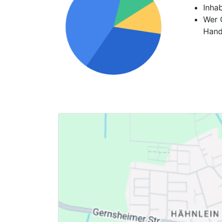
Inha
Wer G
Hand