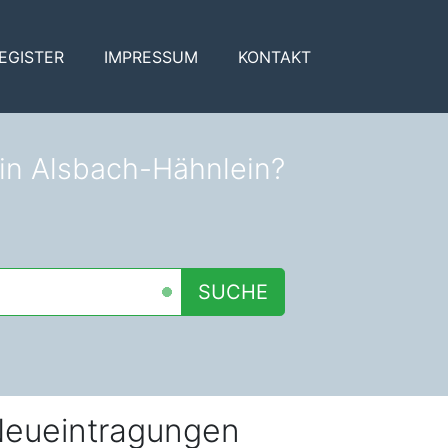
EGISTER
IMPRESSUM
KONTAKT
 in Alsbach-Hähnlein?
SUCHE
eueintragungen