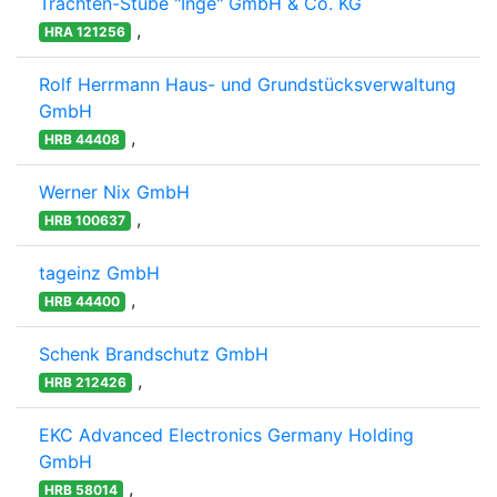
Trachten-Stube "Inge" GmbH & Co. KG
,
HRA 121256
Rolf Herrmann Haus- und Grundstücksverwaltung
GmbH
,
HRB 44408
Werner Nix GmbH
,
HRB 100637
tageinz GmbH
,
HRB 44400
Schenk Brandschutz GmbH
,
HRB 212426
EKC Advanced Electronics Germany Holding
GmbH
,
HRB 58014