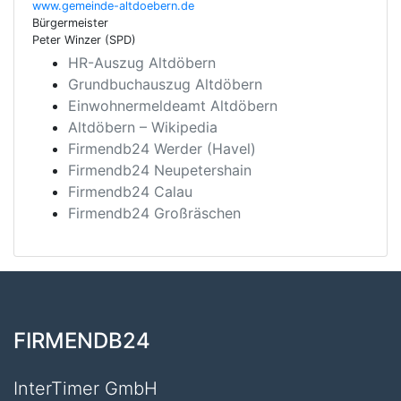
www.gemeinde-altdoebern.de
Bürgermeister
Peter Winzer (SPD)
HR-Auszug Altdöbern
Grundbuchauszug Altdöbern
Einwohnermeldeamt Altdöbern
Altdöbern – Wikipedia
Firmendb24 Werder (Havel)
Firmendb24 Neupetershain
Firmendb24 Calau
Firmendb24 Großräschen
FIRMENDB24
InterTimer GmbH