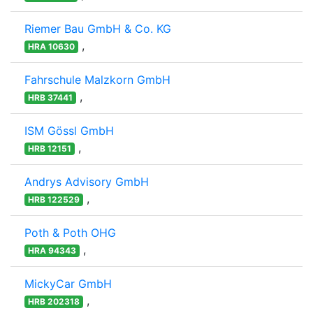
Riemer Bau GmbH & Co. KG
,
HRA 10630
Fahrschule Malzkorn GmbH
,
HRB 37441
ISM Gössl GmbH
,
HRB 12151
Andrys Advisory GmbH
,
HRB 122529
Poth & Poth OHG
,
HRA 94343
MickyCar GmbH
,
HRB 202318