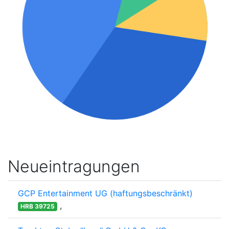
Neueintragungen
GCP Entertainment UG (haftungsbeschränkt)
,
HRB 39725