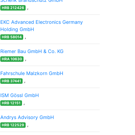
Schenk Brandschutz GmbH
,
HRB 212426
EKC Advanced Electronics Germany
Holding GmbH
,
HRB 58014
Riemer Bau GmbH & Co. KG
,
HRA 10630
Fahrschule Malzkorn GmbH
,
HRB 37441
ISM Gössl GmbH
,
HRB 12151
Andrys Advisory GmbH
,
HRB 122529