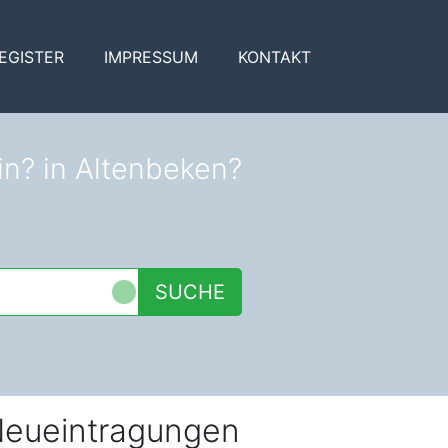
EGISTER
IMPRESSUM
KONTAKT
in? in Altenbeken?
SUCHE
eueintragungen