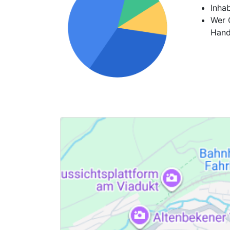
Inha
Wer G
Hand