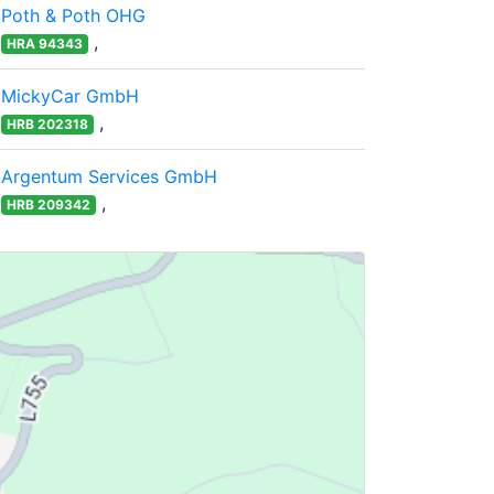
Poth & Poth OHG
,
HRA 94343
MickyCar GmbH
,
HRB 202318
Argentum Services GmbH
,
HRB 209342