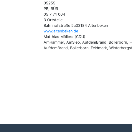
05255
PB, BÜR
05 7 74 004
3 Ortsteile
Bahnhofstraße 5a33184 Altenbeken
www.altenbeken.de
Matthias Möllers (CDU)
AmHammer, AmSiep, AufdemBrand, Bollerborn, F
AufdemBrand, Bollerborn, Feldmark, Winterbergs