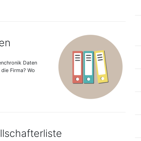
ten
enchronik Daten
s die Firma? Wo
lschafterliste