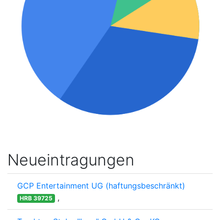
Neueintragungen
GCP Entertainment UG (haftungsbeschränkt)
,
HRB 39725