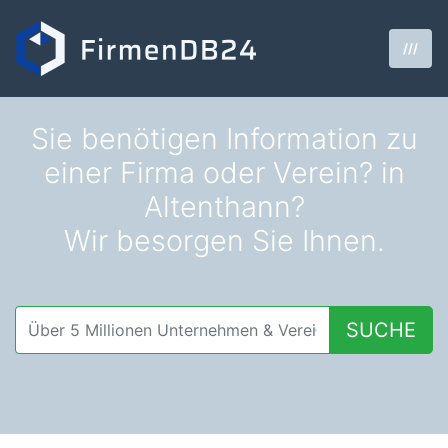
///
Sie benötigen Information zu
einer Firma oder Verein? in
Altenthann?
Wir besorgen Sie Ihnen.
SUCHE