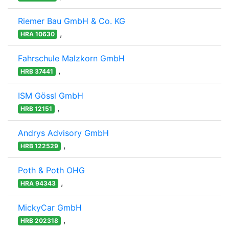
Riemer Bau GmbH & Co. KG
,
HRA 10630
Fahrschule Malzkorn GmbH
,
HRB 37441
ISM Gössl GmbH
,
HRB 12151
Andrys Advisory GmbH
,
HRB 122529
Poth & Poth OHG
,
HRA 94343
MickyCar GmbH
,
HRB 202318