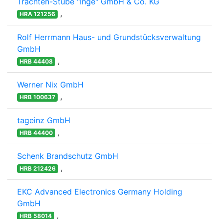
Trachten-Stube "Inge" GmbH & Co. KG
,
HRA 121256
Rolf Herrmann Haus- und Grundstücksverwaltung
GmbH
,
HRB 44408
Werner Nix GmbH
,
HRB 100637
tageinz GmbH
,
HRB 44400
Schenk Brandschutz GmbH
,
HRB 212426
EKC Advanced Electronics Germany Holding
GmbH
,
HRB 58014