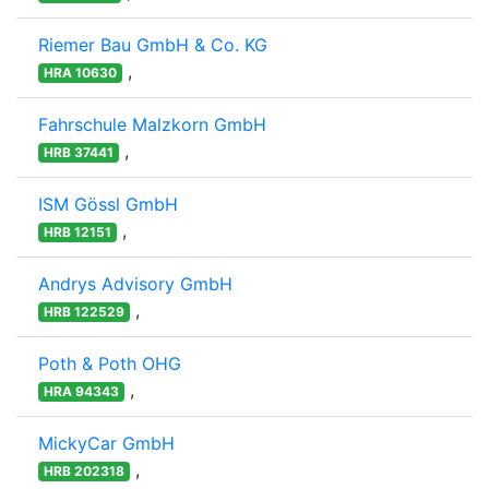
Riemer Bau GmbH & Co. KG
,
HRA 10630
Fahrschule Malzkorn GmbH
,
HRB 37441
ISM Gössl GmbH
,
HRB 12151
Andrys Advisory GmbH
,
HRB 122529
Poth & Poth OHG
,
HRA 94343
MickyCar GmbH
,
HRB 202318