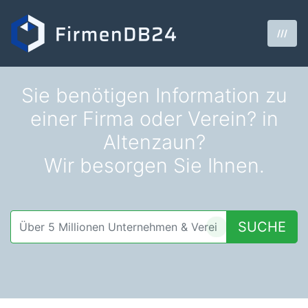
///
Sie benötigen Information zu
einer Firma oder Verein? in
Altenzaun?
Wir besorgen Sie Ihnen.
SUCHE