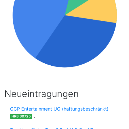
Neueintragungen
GCP Entertainment UG (haftungsbeschränkt)
,
HRB 39725