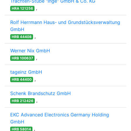
Trachten-Stube "Inge" GmbH & Co. KG
,
HRA 121256
Rolf Herrmann Haus- und Grundstücksverwaltung
GmbH
,
HRB 44408
Werner Nix GmbH
,
HRB 100637
tageinz GmbH
,
HRB 44400
Schenk Brandschutz GmbH
,
HRB 212426
EKC Advanced Electronics Germany Holding
GmbH
,
HRB 58014