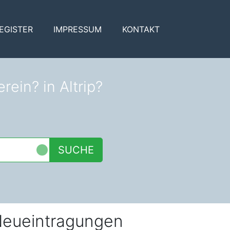
EGISTER
IMPRESSUM
KONTAKT
rein? in Altrip?
SUCHE
eueintragungen