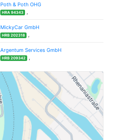
Poth & Poth OHG
,
HRA 94343
MickyCar GmbH
,
HRB 202318
Argentum Services GmbH
,
HRB 209342