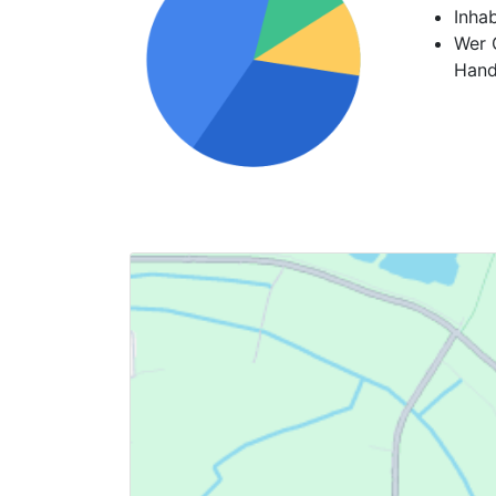
Inha
Wer G
Hand