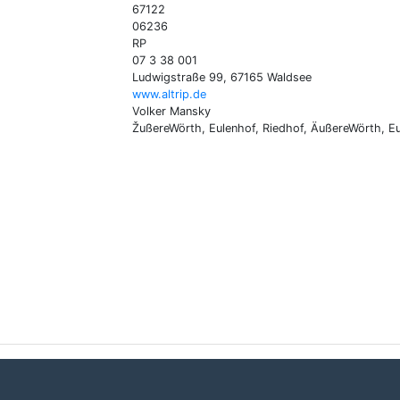
67122
06236
RP
07 3 38 001
Ludwigstraße 99, 67165 Waldsee
www.altrip.de
Volker Mansky
ŽußereWörth, Eulenhof, Riedhof, ÄußereWörth, Eu