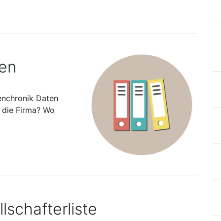
ten
enchronik Daten
s die Firma? Wo
lschafterliste