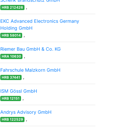
Schenk Brandschutz GmbH
,
HRB 212426
EKC Advanced Electronics Germany
Holding GmbH
,
HRB 58014
Riemer Bau GmbH & Co. KG
,
HRA 10630
Fahrschule Malzkorn GmbH
,
HRB 37441
ISM Gössl GmbH
,
HRB 12151
Andrys Advisory GmbH
,
HRB 122529