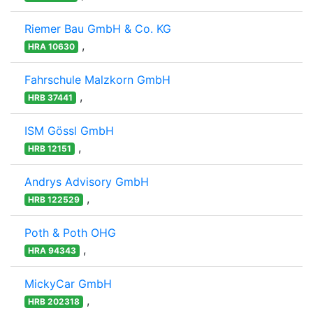
Riemer Bau GmbH & Co. KG
,
HRA 10630
Fahrschule Malzkorn GmbH
,
HRB 37441
ISM Gössl GmbH
,
HRB 12151
Andrys Advisory GmbH
,
HRB 122529
Poth & Poth OHG
,
HRA 94343
MickyCar GmbH
,
HRB 202318