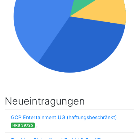
Neueintragungen
GCP Entertainment UG (haftungsbeschränkt)
,
HRB 39725