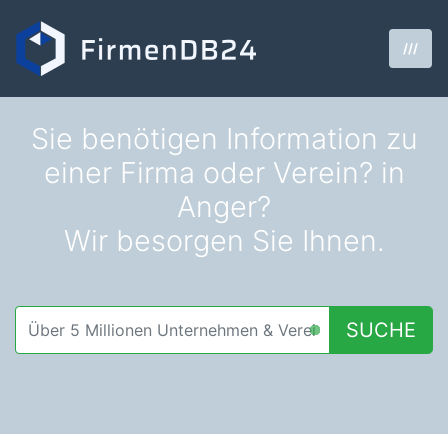
///
Sie benötigen Information zu
einer Firma oder Verein? in
Anger?
Wir besorgen Sie Ihnen.
SUCHE