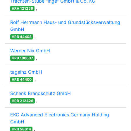
Trachten-Stube "Inge" GmbH & Co. KG
,
HRA 121256
Rolf Herrmann Haus- und Grundstücksverwaltung
GmbH
,
HRB 44408
Werner Nix GmbH
,
HRB 100637
tageinz GmbH
,
HRB 44400
Schenk Brandschutz GmbH
,
HRB 212426
EKC Advanced Electronics Germany Holding
GmbH
,
HRB 58014