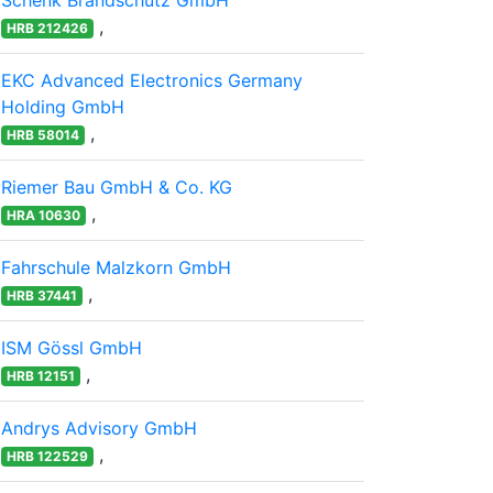
Schenk Brandschutz GmbH
,
HRB 212426
EKC Advanced Electronics Germany
Holding GmbH
,
HRB 58014
Riemer Bau GmbH & Co. KG
,
HRA 10630
Fahrschule Malzkorn GmbH
,
HRB 37441
ISM Gössl GmbH
,
HRB 12151
Andrys Advisory GmbH
,
HRB 122529