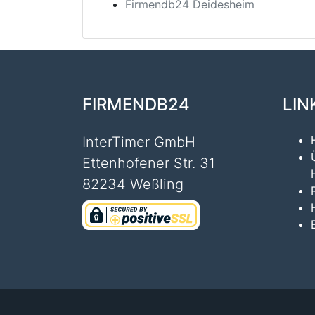
Firmendb24 Deidesheim
FIRMENDB24
LIN
InterTimer GmbH
Ettenhofener Str. 31
82234 Weßling