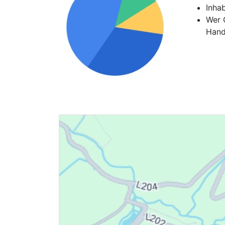
Inha
Wer G
Hand