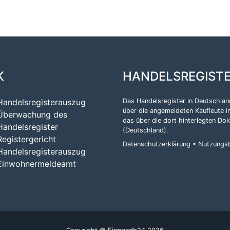
K
HANDELSREGIST
Handelsregisterauszug
Das Handelsregister in Deutschland
über die angemeldeten Kaufleute i
Überwachung des
das über die dort hinterlegten Do
Handelsregister
(Deutschland)
.
Registergericht
Datenschutzerklärung
•
Nutzungs
Handelsregisterauszug
Einwohnermeldeamt