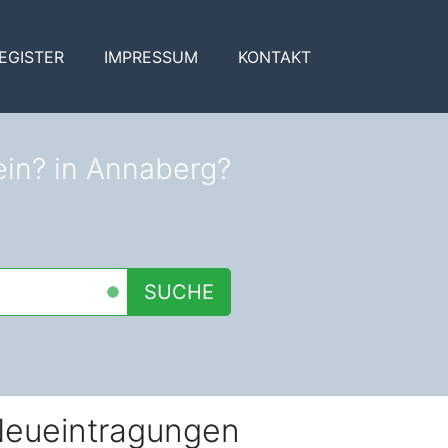
EGISTER
IMPRESSUM
KONTAKT
ein? in Annaberg?
SUCHE
eueintragungen