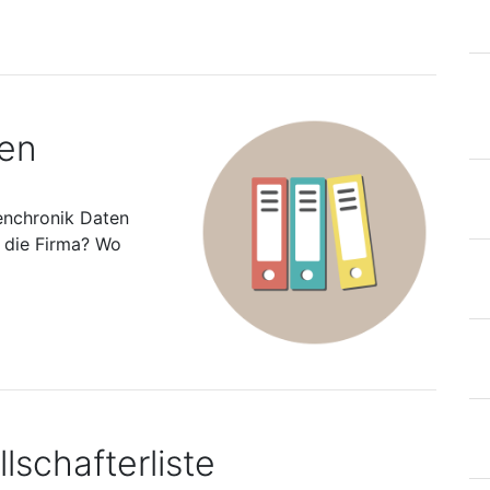
ten
enchronik Daten
s die Firma? Wo
lschafterliste