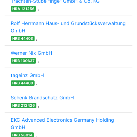
Trachten-Stube "Inge" GmbH & Co. KG
,
HRA 121256
Rolf Herrmann Haus- und Grundstücksverwaltung
GmbH
,
HRB 44408
Werner Nix GmbH
,
HRB 100637
tageinz GmbH
,
HRB 44400
Schenk Brandschutz GmbH
,
HRB 212426
EKC Advanced Electronics Germany Holding
GmbH
,
HRB 58014