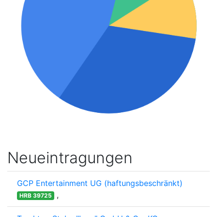
Neueintragungen
GCP Entertainment UG (haftungsbeschränkt)
,
HRB 39725