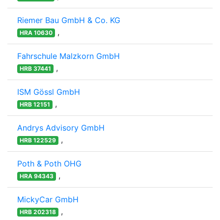
Riemer Bau GmbH & Co. KG
,
HRA 10630
Fahrschule Malzkorn GmbH
,
HRB 37441
ISM Gössl GmbH
,
HRB 12151
Andrys Advisory GmbH
,
HRB 122529
Poth & Poth OHG
,
HRA 94343
MickyCar GmbH
,
HRB 202318