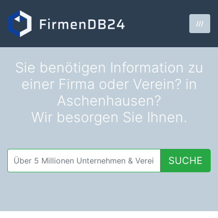
///
Sie benötigen Information zu
einer Firma oder Verein? in
Aschenhausen?
Wir besorgen Sie Ihnen.
SUCHE