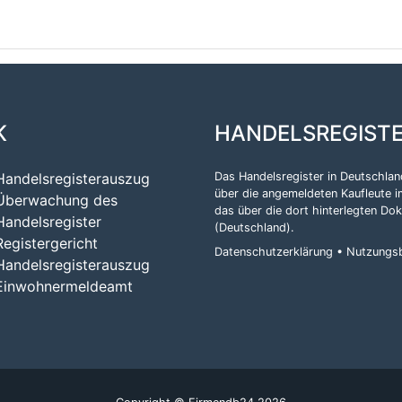
K
HANDELSREGIST
Handelsregisterauszug
Das Handelsregister in Deutschland
über die angemeldeten Kaufleute i
Überwachung des
das über die dort hinterlegten Do
Handelsregister
(Deutschland)
.
Registergericht
Datenschutzerklärung
•
Nutzungs
Handelsregisterauszug
Einwohnermeldeamt