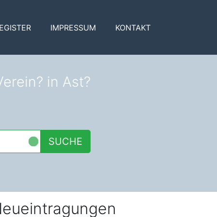
EGISTER
IMPRESSUM
KONTAKT
erein? in Ast?
SUCHE
eueintragungen