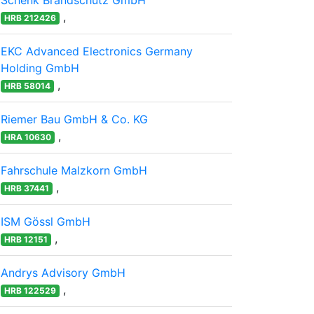
Schenk Brandschutz GmbH
,
HRB 212426
EKC Advanced Electronics Germany
Holding GmbH
,
HRB 58014
Riemer Bau GmbH & Co. KG
,
HRA 10630
Fahrschule Malzkorn GmbH
,
HRB 37441
ISM Gössl GmbH
,
HRB 12151
Andrys Advisory GmbH
,
HRB 122529