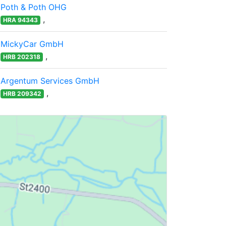
Poth & Poth OHG
,
HRA 94343
MickyCar GmbH
,
HRB 202318
Argentum Services GmbH
,
HRB 209342