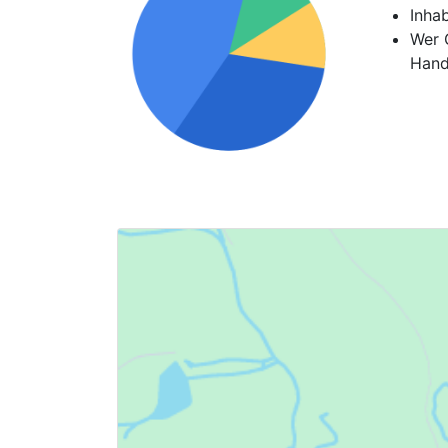
Inha
Wer G
Hand