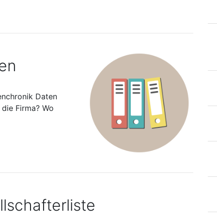
ten
enchronik Daten
s die Firma? Wo
lschafterliste