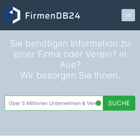
///
Sie benötigen Information zu
einer Firma oder Verein? in
Aue?
Wir besorgen Sie Ihnen.
SUCHE