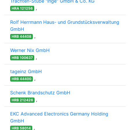
Trachten-Stube "Inge" GmbH & Co. KG
,
HRA 121256
Rolf Herrmann Haus- und Grundstücksverwaltung
GmbH
,
HRB 44408
Werner Nix GmbH
,
HRB 100637
tageinz GmbH
,
HRB 44400
Schenk Brandschutz GmbH
,
HRB 212426
EKC Advanced Electronics Germany Holding
GmbH
,
HRB 58014