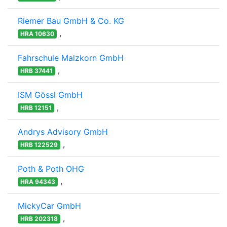
Riemer Bau GmbH & Co. KG
,
HRA 10630
Fahrschule Malzkorn GmbH
,
HRB 37441
ISM Gössl GmbH
,
HRB 12151
Andrys Advisory GmbH
,
HRB 122529
Poth & Poth OHG
,
HRA 94343
MickyCar GmbH
,
HRB 202318