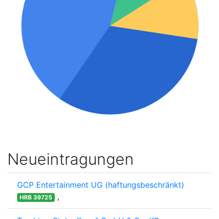
Neueintragungen
GCP Entertainment UG (haftungsbeschränkt)
,
HRB 39725