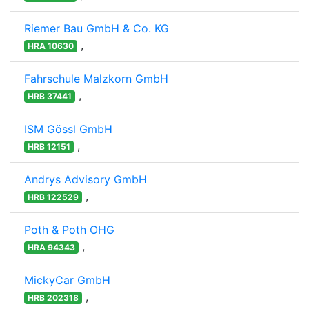
Riemer Bau GmbH & Co. KG
,
HRA 10630
Fahrschule Malzkorn GmbH
,
HRB 37441
ISM Gössl GmbH
,
HRB 12151
Andrys Advisory GmbH
,
HRB 122529
Poth & Poth OHG
,
HRA 94343
MickyCar GmbH
,
HRB 202318