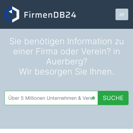
///
Sie benötigen Information zu
einer Firma oder Verein? in
Auerberg?
Wir besorgen Sie Ihnen.
SUCHE