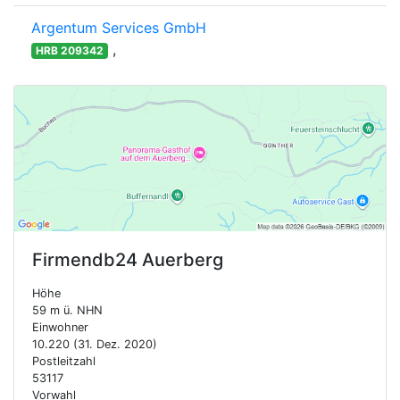
Argentum Services GmbH
,
HRB 209342
Firmendb24
Auerberg
Höhe
59 m ü. NHN
Einwohner
10.220 (31. Dez. 2020)
Postleitzahl
53117
Vorwahl