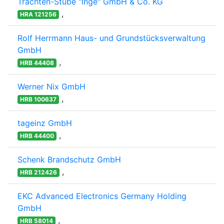
Trachten-Stube "Inge" GmbH & Co. KG
,
HRA 121256
Rolf Herrmann Haus- und Grundstücksverwaltung
GmbH
,
HRB 44408
Werner Nix GmbH
,
HRB 100637
tageinz GmbH
,
HRB 44400
Schenk Brandschutz GmbH
,
HRB 212426
EKC Advanced Electronics Germany Holding
GmbH
,
HRB 58014