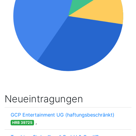
Neueintragungen
GCP Entertainment UG (haftungsbeschränkt)
,
HRB 39725