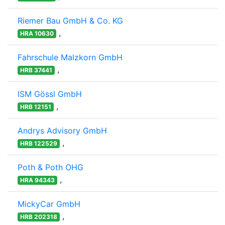
Riemer Bau GmbH & Co. KG
,
HRA 10630
Fahrschule Malzkorn GmbH
,
HRB 37441
ISM Gössl GmbH
,
HRB 12151
Andrys Advisory GmbH
,
HRB 122529
Poth & Poth OHG
,
HRA 94343
MickyCar GmbH
,
HRB 202318