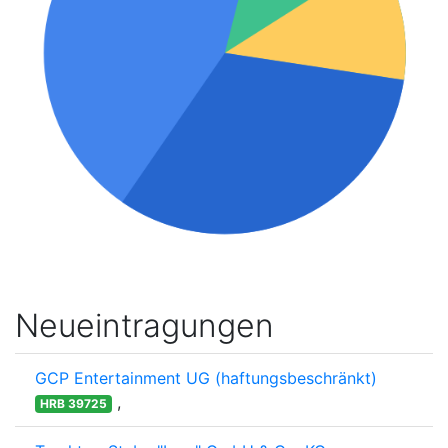
Neueintragungen
GCP Entertainment UG (haftungsbeschränkt)
,
HRB 39725