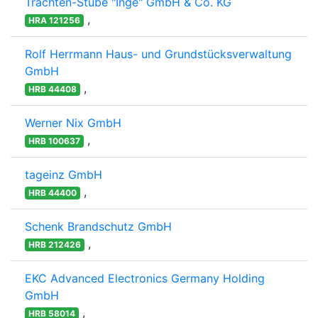
Trachten-Stube "Inge" GmbH & Co. KG
,
HRA 121256
Rolf Herrmann Haus- und Grundstücksverwaltung
GmbH
,
HRB 44408
Werner Nix GmbH
,
HRB 100637
tageinz GmbH
,
HRB 44400
Schenk Brandschutz GmbH
,
HRB 212426
EKC Advanced Electronics Germany Holding
GmbH
,
HRB 58014