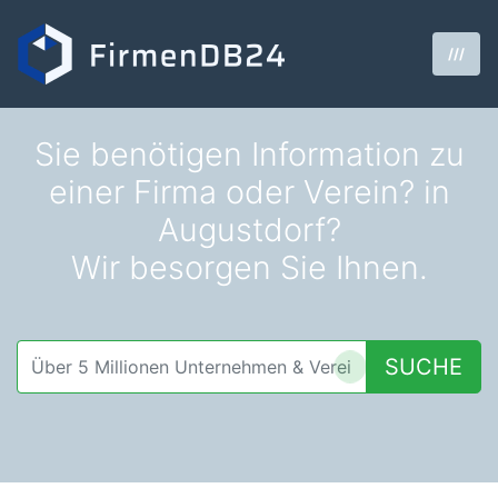
///
Sie benötigen Information zu
einer Firma oder Verein? in
Augustdorf?
Wir besorgen Sie Ihnen.
SUCHE