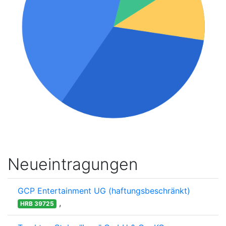
Neueintragungen
GCP Entertainment UG (haftungsbeschränkt)
,
HRB 39725