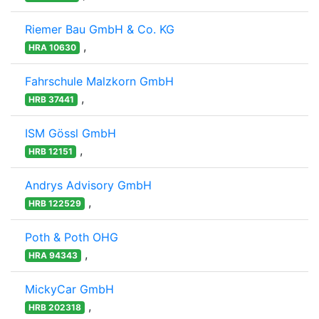
Riemer Bau GmbH & Co. KG
,
HRA 10630
Fahrschule Malzkorn GmbH
,
HRB 37441
ISM Gössl GmbH
,
HRB 12151
Andrys Advisory GmbH
,
HRB 122529
Poth & Poth OHG
,
HRA 94343
MickyCar GmbH
,
HRB 202318