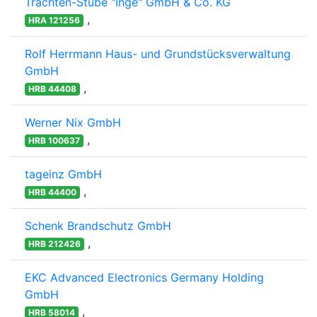
Trachten-Stube "Inge" GmbH & Co. KG
,
HRA 121256
Rolf Herrmann Haus- und Grundstücksverwaltung
GmbH
,
HRB 44408
Werner Nix GmbH
,
HRB 100637
tageinz GmbH
,
HRB 44400
Schenk Brandschutz GmbH
,
HRB 212426
EKC Advanced Electronics Germany Holding
GmbH
,
HRB 58014