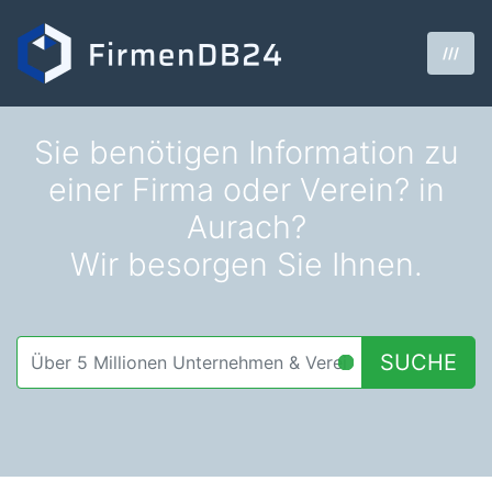
///
Sie benötigen Information zu
einer Firma oder Verein? in
Aurach?
Wir besorgen Sie Ihnen.
SUCHE