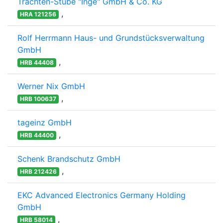
Trachten-Stube "Inge" GmbH & Co. KG
,
HRA 121256
Rolf Herrmann Haus- und Grundstücksverwaltung
GmbH
,
HRB 44408
Werner Nix GmbH
,
HRB 100637
tageinz GmbH
,
HRB 44400
Schenk Brandschutz GmbH
,
HRB 212426
EKC Advanced Electronics Germany Holding
GmbH
,
HRB 58014