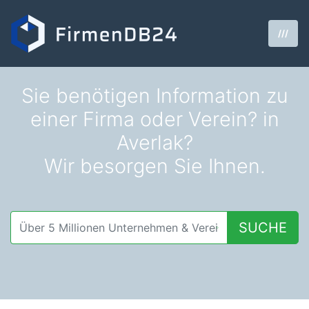
///
Sie benötigen Information zu
einer Firma oder Verein? in
Averlak?
Wir besorgen Sie Ihnen.
SUCHE