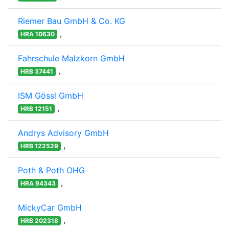
Riemer Bau GmbH & Co. KG
,
HRA 10630
Fahrschule Malzkorn GmbH
,
HRB 37441
ISM Gössl GmbH
,
HRB 12151
Andrys Advisory GmbH
,
HRB 122529
Poth & Poth OHG
,
HRA 94343
MickyCar GmbH
,
HRB 202318