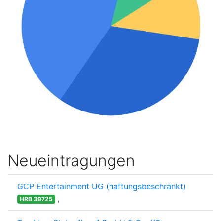
Neueintragungen
GCP Entertainment UG (haftungsbeschränkt)
,
HRB 39725