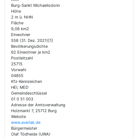
Burg-Sankt Michaelisdonn
Höhe
2 m ü. NHN
Fläche
9,06 km2
Einwohner
558 (31. Dez. 2021)[1]
Bevölkerungsdichte
62 Einwohner je km2
Postleitzahl
25715
Vorwahl
04855
Kfz-Kennzeichen
HEI, MED
Gemeindeschlüssel
01 0 51 003
Adresse der Amtsverwaltung
Holzmarkt 7, 25712 Burg
Website
www.averlak.de
Bürgermeister
Olaf Tödheide (UWA)