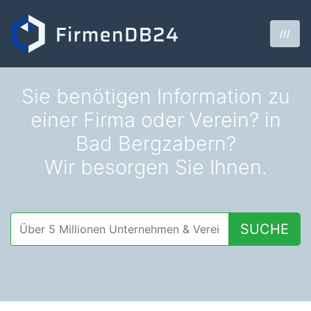
///
Sie benötigen Information zu
einer Firma oder Verein? in
Bad Bergzabern?
Wir besorgen Sie Ihnen.
SUCHE