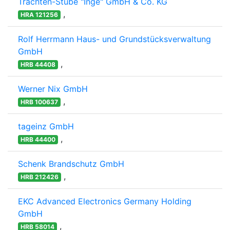
Trachten-Stube "Inge" GmbH & Co. KG
,
HRA 121256
Rolf Herrmann Haus- und Grundstücksverwaltung
GmbH
,
HRB 44408
Werner Nix GmbH
,
HRB 100637
tageinz GmbH
,
HRB 44400
Schenk Brandschutz GmbH
,
HRB 212426
EKC Advanced Electronics Germany Holding
GmbH
,
HRB 58014