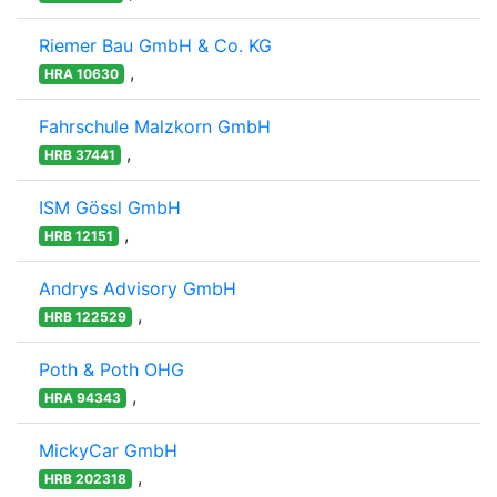
Riemer Bau GmbH & Co. KG
,
HRA 10630
Fahrschule Malzkorn GmbH
,
HRB 37441
ISM Gössl GmbH
,
HRB 12151
Andrys Advisory GmbH
,
HRB 122529
Poth & Poth OHG
,
HRA 94343
MickyCar GmbH
,
HRB 202318