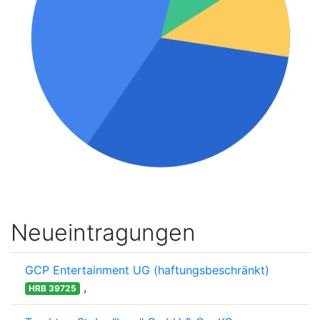
Neueintragungen
GCP Entertainment UG (haftungsbeschränkt)
,
HRB 39725