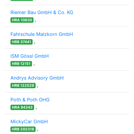
Riemer Bau GmbH & Co. KG
,
HRA 10630
Fahrschule Malzkorn GmbH
,
HRB 37441
ISM Gössl GmbH
,
HRB 12151
Andrys Advisory GmbH
,
HRB 122529
Poth & Poth OHG
,
HRA 94343
MickyCar GmbH
,
HRB 202318