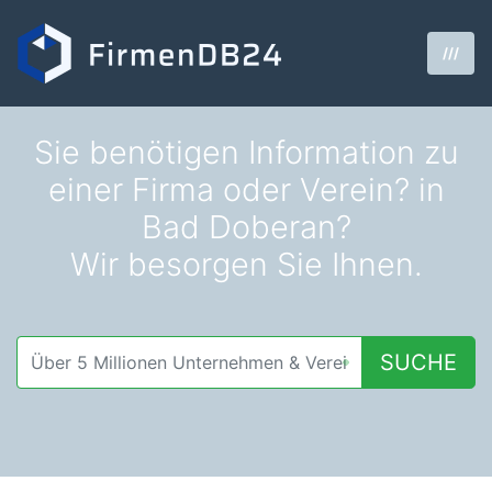
///
Sie benötigen Information zu
einer Firma oder Verein? in
Bad Doberan?
Wir besorgen Sie Ihnen.
SUCHE