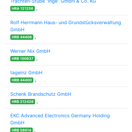
Trachten-Stube "Inge" GmbH & Co. KG
,
HRA 121256
Rolf Herrmann Haus- und Grundstücksverwaltung
GmbH
,
HRB 44408
Werner Nix GmbH
,
HRB 100637
tageinz GmbH
,
HRB 44400
Schenk Brandschutz GmbH
,
HRB 212426
EKC Advanced Electronics Germany Holding
GmbH
,
HRB 58014