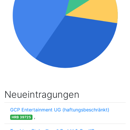
Neueintragungen
GCP Entertainment UG (haftungsbeschränkt)
,
HRB 39725