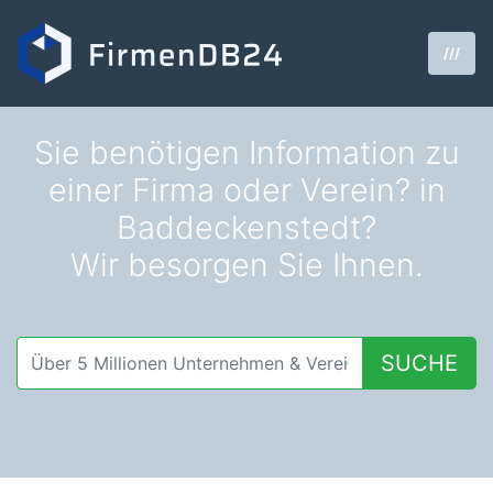
///
Sie benötigen Information zu
einer Firma oder Verein? in
Baddeckenstedt?
Wir besorgen Sie Ihnen.
SUCHE