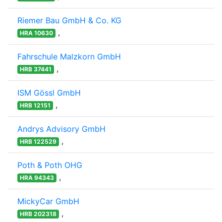
Riemer Bau GmbH & Co. KG
,
HRA 10630
Fahrschule Malzkorn GmbH
,
HRB 37441
ISM Gössl GmbH
,
HRB 12151
Andrys Advisory GmbH
,
HRB 122529
Poth & Poth OHG
,
HRA 94343
MickyCar GmbH
,
HRB 202318