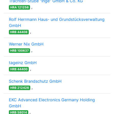
Trachten-Stube "Inge" GmbH & Co. KG
,
HRA 121256
Rolf Herrmann Haus- und Grundstücksverwaltung
GmbH
,
HRB 44408
Werner Nix GmbH
,
HRB 100637
tageinz GmbH
,
HRB 44400
Schenk Brandschutz GmbH
,
HRB 212426
EKC Advanced Electronics Germany Holding
GmbH
,
HRB 58014