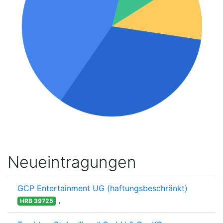
Neueintragungen
GCP Entertainment UG (haftungsbeschränkt)
,
HRB 39725