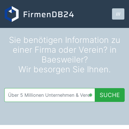
///
Sie benötigen Information zu
einer Firma oder Verein? in
Baesweiler?
Wir besorgen Sie Ihnen.
SUCHE