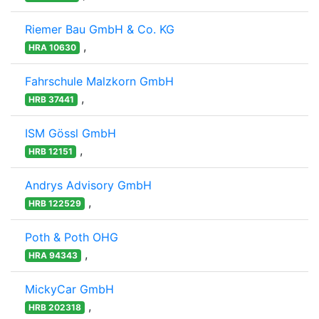
Riemer Bau GmbH & Co. KG
,
HRA 10630
Fahrschule Malzkorn GmbH
,
HRB 37441
ISM Gössl GmbH
,
HRB 12151
Andrys Advisory GmbH
,
HRB 122529
Poth & Poth OHG
,
HRA 94343
MickyCar GmbH
,
HRB 202318