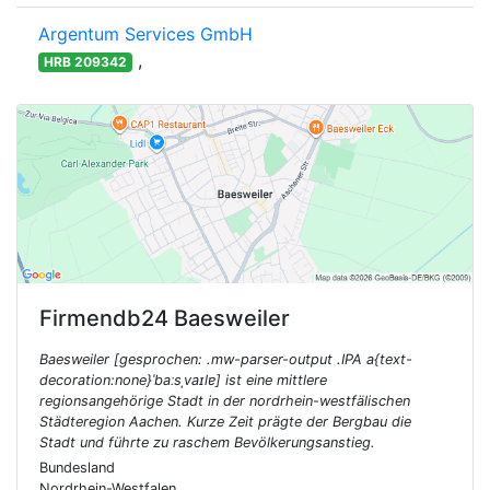
Argentum Services GmbH
,
HRB 209342
Firmendb24
Baesweiler
Baesweiler [gesprochen: .mw-parser-output .IPA a{text-
decoration:none}ˈbaːsˌvaɪlɐ] ist eine mittlere
regionsangehörige Stadt in der nordrhein-westfälischen
Städteregion Aachen. Kurze Zeit prägte der Bergbau die
Stadt und führte zu raschem Bevölkerungsanstieg.
Bundesland
Nordrhein-Westfalen