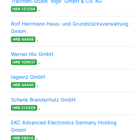
Trachten-Stube "Inge" GmbH & Co. KG
,
HRA 121256
Rolf Herrmann Haus- und Grundstücksverwaltung
GmbH
,
HRB 44408
Werner Nix GmbH
,
HRB 100637
tageinz GmbH
,
HRB 44400
Schenk Brandschutz GmbH
,
HRB 212426
EKC Advanced Electronics Germany Holding
GmbH
,
HRB 58014