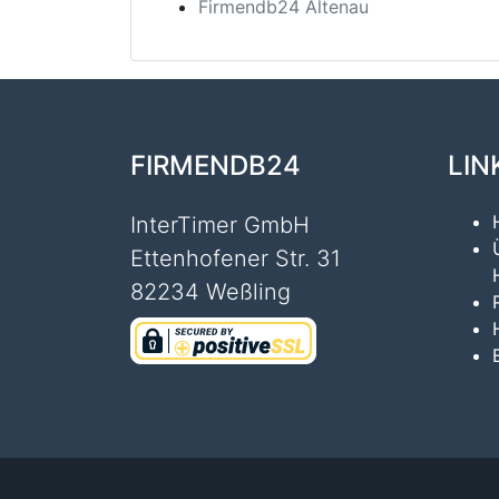
Firmendb24 Altenau
FIRMENDB24
LIN
InterTimer GmbH
Ettenhofener Str. 31
82234 Weßling