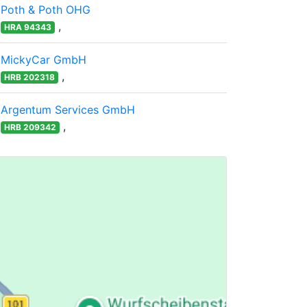
Poth & Poth OHG
,
HRA 94343
MickyCar GmbH
,
HRB 202318
Argentum Services GmbH
,
HRB 209342