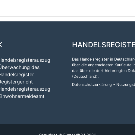
K
HANDELSREGIST
Handelsregisterauszug
Das Handelsregister in Deutschland
über die angemeldeten Kaufleute i
Überwachung des
das über die dort hinterlegten Do
Handelsregister
(Deutschland)
.
Registergericht
Datenschutzerklärung
•
Nutzungs
Handelsregisterauszug
Einwohnermeldeamt