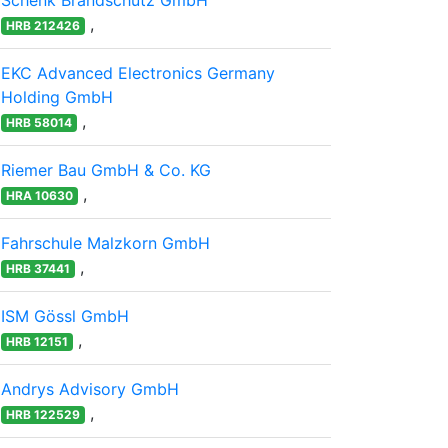
Schenk Brandschutz GmbH
,
HRB 212426
EKC Advanced Electronics Germany
Holding GmbH
,
HRB 58014
Riemer Bau GmbH & Co. KG
,
HRA 10630
Fahrschule Malzkorn GmbH
,
HRB 37441
ISM Gössl GmbH
,
HRB 12151
Andrys Advisory GmbH
,
HRB 122529