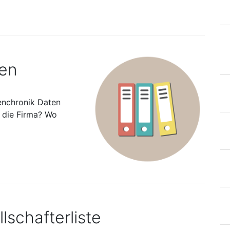
ten
enchronik Daten
s die Firma? Wo
lschafterliste