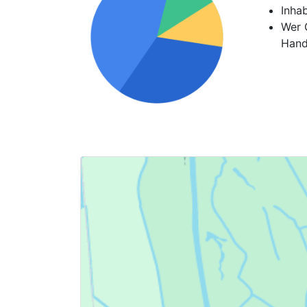
Inha
Wer G
Hand