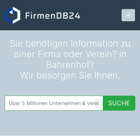
///
Sie benötigen Information zu
einer Firma oder Verein? in
Bahrenhof?
Wir besorgen Sie Ihnen.
SUCHE