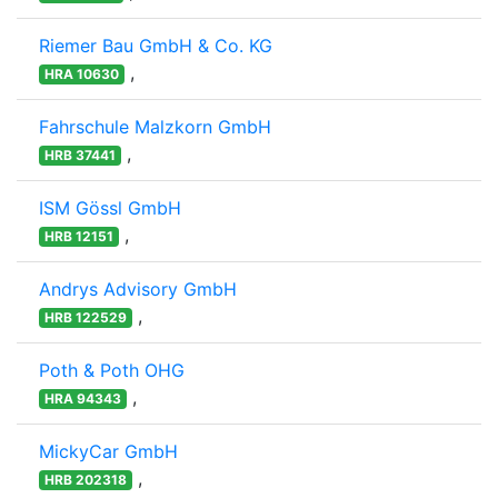
Riemer Bau GmbH & Co. KG
,
HRA 10630
Fahrschule Malzkorn GmbH
,
HRB 37441
ISM Gössl GmbH
,
HRB 12151
Andrys Advisory GmbH
,
HRB 122529
Poth & Poth OHG
,
HRA 94343
MickyCar GmbH
,
HRB 202318