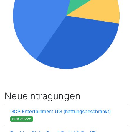
Neueintragungen
GCP Entertainment UG (haftungsbeschränkt)
,
HRB 39725