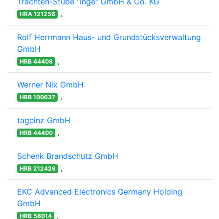
Trachten-Stube "Inge" GmbH & Co. KG
,
HRA 121256
Rolf Herrmann Haus- und Grundstücksverwaltung
GmbH
,
HRB 44408
Werner Nix GmbH
,
HRB 100637
tageinz GmbH
,
HRB 44400
Schenk Brandschutz GmbH
,
HRB 212426
EKC Advanced Electronics Germany Holding
GmbH
,
HRB 58014