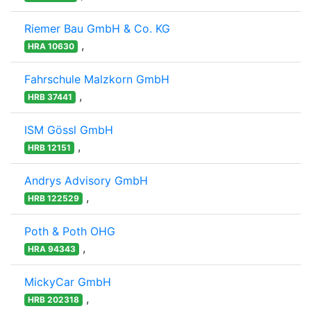
Riemer Bau GmbH & Co. KG
,
HRA 10630
Fahrschule Malzkorn GmbH
,
HRB 37441
ISM Gössl GmbH
,
HRB 12151
Andrys Advisory GmbH
,
HRB 122529
Poth & Poth OHG
,
HRA 94343
MickyCar GmbH
,
HRB 202318