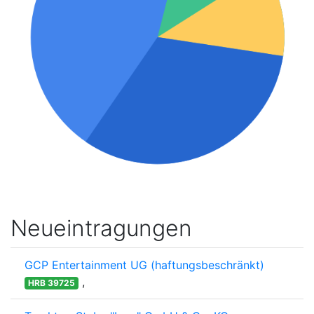
Neueintragungen
GCP Entertainment UG (haftungsbeschränkt)
,
HRB 39725