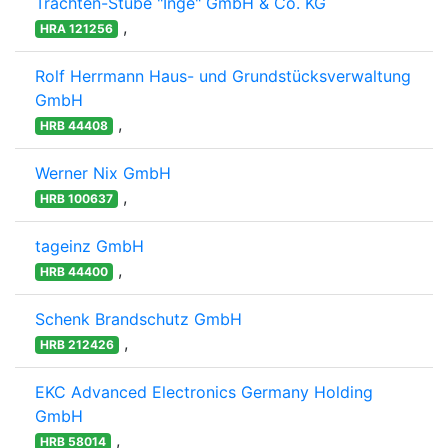
Trachten-Stube "Inge" GmbH & Co. KG
,
HRA 121256
Rolf Herrmann Haus- und Grundstücksverwaltung
GmbH
,
HRB 44408
Werner Nix GmbH
,
HRB 100637
tageinz GmbH
,
HRB 44400
Schenk Brandschutz GmbH
,
HRB 212426
EKC Advanced Electronics Germany Holding
GmbH
,
HRB 58014