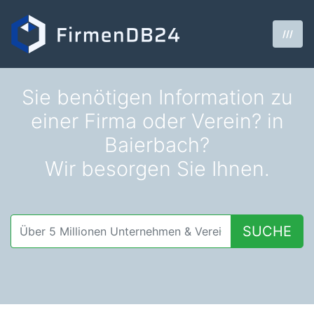
///
Sie benötigen Information zu
einer Firma oder Verein? in
Baierbach?
Wir besorgen Sie Ihnen.
SUCHE