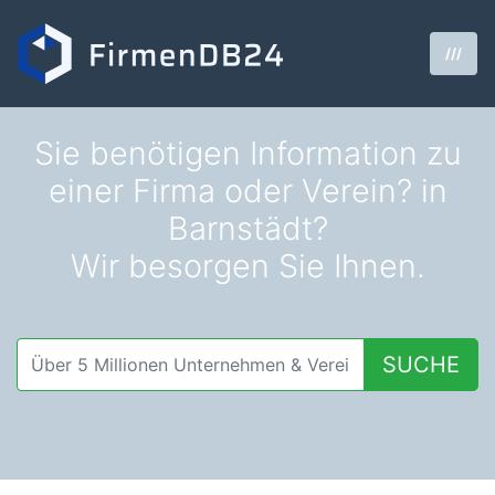
///
Sie benötigen Information zu
einer Firma oder Verein? in
Barnstädt?
Wir besorgen Sie Ihnen.
SUCHE