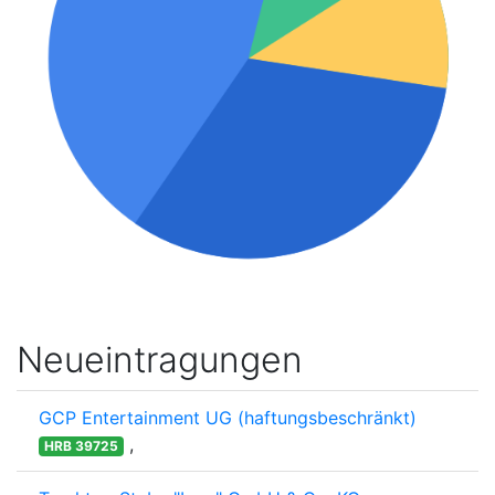
Neueintragungen
GCP Entertainment UG (haftungsbeschränkt)
,
HRB 39725