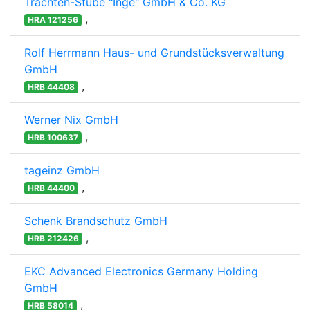
Trachten-Stube "Inge" GmbH & Co. KG
,
HRA 121256
Rolf Herrmann Haus- und Grundstücksverwaltung
GmbH
,
HRB 44408
Werner Nix GmbH
,
HRB 100637
tageinz GmbH
,
HRB 44400
Schenk Brandschutz GmbH
,
HRB 212426
EKC Advanced Electronics Germany Holding
GmbH
,
HRB 58014