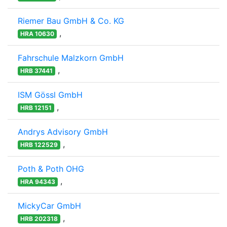
Riemer Bau GmbH & Co. KG
,
HRA 10630
Fahrschule Malzkorn GmbH
,
HRB 37441
ISM Gössl GmbH
,
HRB 12151
Andrys Advisory GmbH
,
HRB 122529
Poth & Poth OHG
,
HRA 94343
MickyCar GmbH
,
HRB 202318