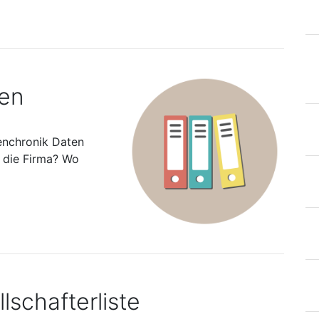
ten
enchronik Daten
s die Firma? Wo
lschafterliste