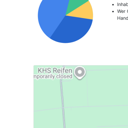
Inha
Wer G
Hand