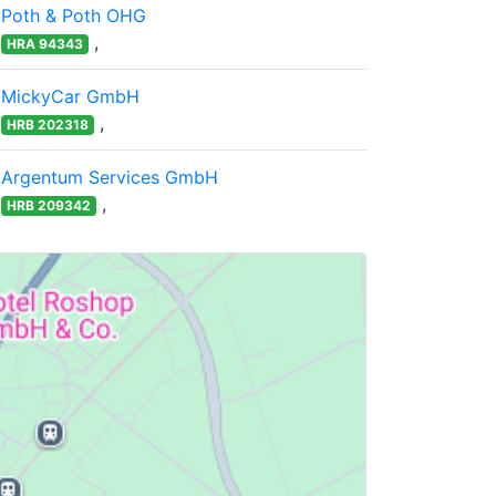
Poth & Poth OHG
,
HRA 94343
MickyCar GmbH
,
HRB 202318
Argentum Services GmbH
,
HRB 209342