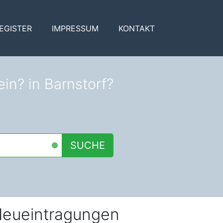
EGISTER
IMPRESSUM
KONTAKT
in? in Barnstorf?
SUCHE
eueintragungen