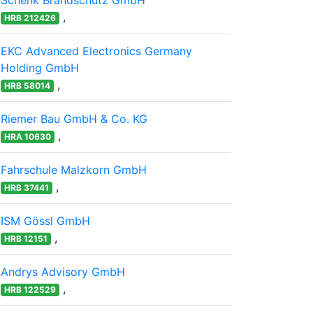
Schenk Brandschutz GmbH
,
HRB 212426
EKC Advanced Electronics Germany
Holding GmbH
,
HRB 58014
Riemer Bau GmbH & Co. KG
,
HRA 10630
Fahrschule Malzkorn GmbH
,
HRB 37441
ISM Gössl GmbH
,
HRB 12151
Andrys Advisory GmbH
,
HRB 122529