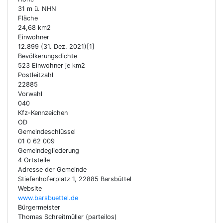
31 m ü. NHN
Fläche
24,68 km2
Einwohner
12.899 (31. Dez. 2021)[1]
Bevölkerungsdichte
523 Einwohner je km2
Postleitzahl
22885
Vorwahl
040
Kfz-Kennzeichen
OD
Gemeindeschlüssel
01 0 62 009
Gemeindegliederung
4 Ortsteile
Adresse der Gemeinde
Stiefenhoferplatz 1, 22885 Barsbüttel
Website
www.barsbuettel.de
Bürgermeister
Thomas Schreitmüller (parteilos)