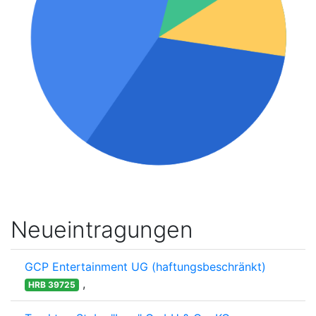
Neueintragungen
GCP Entertainment UG (haftungsbeschränkt)
,
HRB 39725