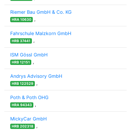
Riemer Bau GmbH & Co. KG
,
HRA 10630
Fahrschule Malzkorn GmbH
,
HRB 37441
ISM Gössl GmbH
,
HRB 12151
Andrys Advisory GmbH
,
HRB 122529
Poth & Poth OHG
,
HRA 94343
MickyCar GmbH
,
HRB 202318