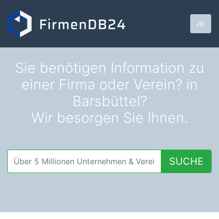
///
Sie benötigen Information zu
einer Firma oder Verein? in
Barsbüttel?
Wir besorgen Sie Ihnen.
SUCHE