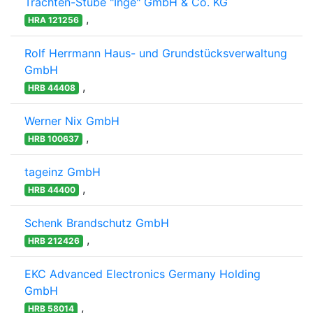
Trachten-Stube "Inge" GmbH & Co. KG
,
HRA 121256
Rolf Herrmann Haus- und Grundstücksverwaltung
GmbH
,
HRB 44408
Werner Nix GmbH
,
HRB 100637
tageinz GmbH
,
HRB 44400
Schenk Brandschutz GmbH
,
HRB 212426
EKC Advanced Electronics Germany Holding
GmbH
,
HRB 58014