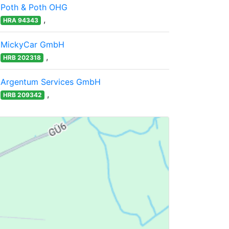
Poth & Poth OHG
,
HRA 94343
MickyCar GmbH
,
HRB 202318
Argentum Services GmbH
,
HRB 209342