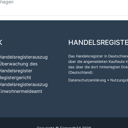
shagen
K
HANDELSREGIST
Handelsregisterauszug
Das Handelsregister in Deutschland
über die angemeldeten Kaufleute i
Überwachung des
das über die dort hinterlegten Do
Handelsregister
(Deutschland)
.
Registergericht
Datenschutzerklärung
•
Nutzungs
Handelsregisterauszug
Einwohnermeldeamt