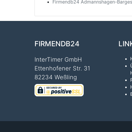
Firmendb24 Admannshagen-Barge
FIRMENDB24
LIN
InterTimer GmbH
Ettenhofener Str. 31
82234 Weßling