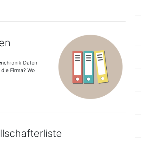
ten
enchronik Daten
s die Firma? Wo
lschafterliste