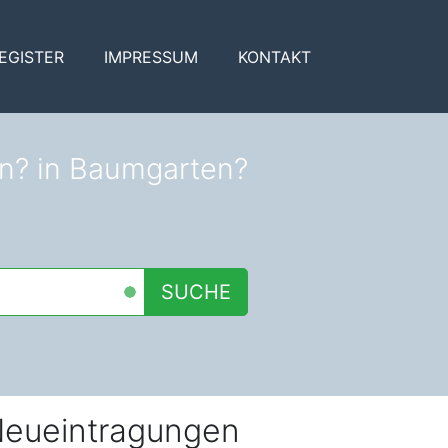
EGISTER
IMPRESSUM
KONTAKT
in? in Baumgarten?
SUCHE
eueintragungen