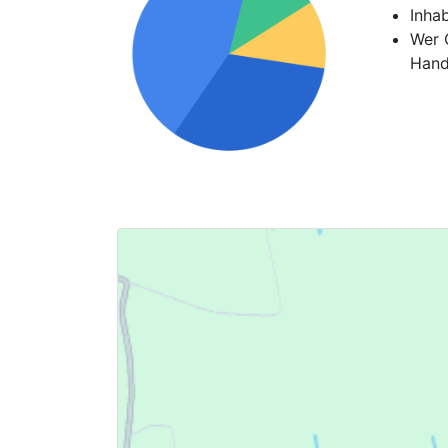
Inha
Wer G
Hand