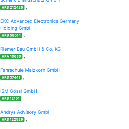
Schenk Brandschutz GmbH
,
HRB 212426
EKC Advanced Electronics Germany
Holding GmbH
,
HRB 58014
Riemer Bau GmbH & Co. KG
,
HRA 10630
Fahrschule Malzkorn GmbH
,
HRB 37441
ISM Gössl GmbH
,
HRB 12151
Andrys Advisory GmbH
,
HRB 122529