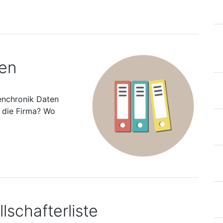
ten
enchronik Daten
s die Firma? Wo
lschafterliste