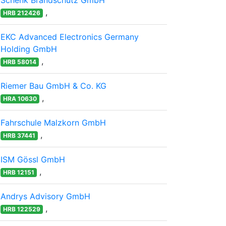
Schenk Brandschutz GmbH
,
HRB 212426
EKC Advanced Electronics Germany
Holding GmbH
,
HRB 58014
Riemer Bau GmbH & Co. KG
,
HRA 10630
Fahrschule Malzkorn GmbH
,
HRB 37441
ISM Gössl GmbH
,
HRB 12151
Andrys Advisory GmbH
,
HRB 122529