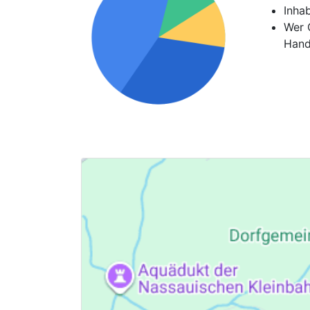
Inha
Wer G
Hand