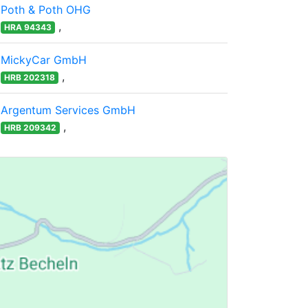
Poth & Poth OHG
,
HRA 94343
MickyCar GmbH
,
HRB 202318
Argentum Services GmbH
,
HRB 209342