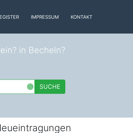
EGISTER
IMPRESSUM
KONTAKT
rein? in Becheln?
SUCHE
eueintragungen