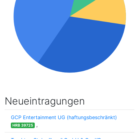
Neueintragungen
GCP Entertainment UG (haftungsbeschränkt)
,
HRB 39725