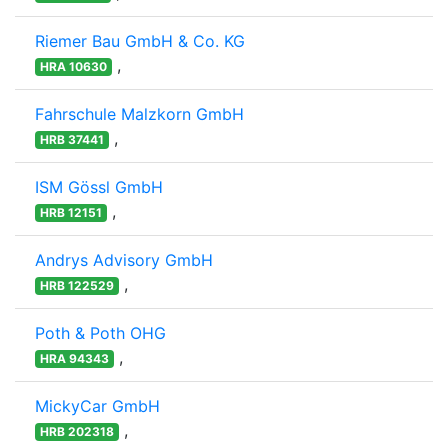
Riemer Bau GmbH & Co. KG
,
HRA 10630
Fahrschule Malzkorn GmbH
,
HRB 37441
ISM Gössl GmbH
,
HRB 12151
Andrys Advisory GmbH
,
HRB 122529
Poth & Poth OHG
,
HRA 94343
MickyCar GmbH
,
HRB 202318