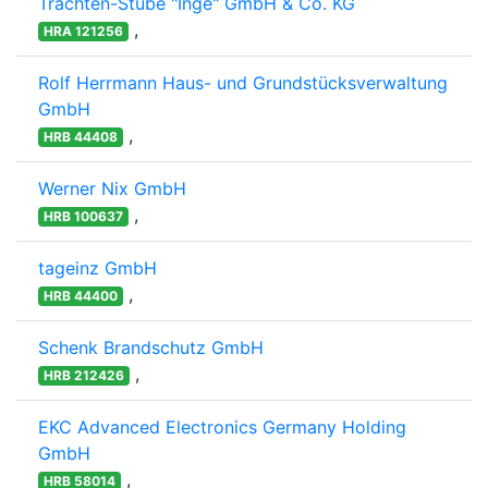
Trachten-Stube "Inge" GmbH & Co. KG
,
HRA 121256
Rolf Herrmann Haus- und Grundstücksverwaltung
GmbH
,
HRB 44408
Werner Nix GmbH
,
HRB 100637
tageinz GmbH
,
HRB 44400
Schenk Brandschutz GmbH
,
HRB 212426
EKC Advanced Electronics Germany Holding
GmbH
,
HRB 58014