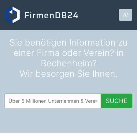
///
Sie benötigen Information zu
einer Firma oder Verein? in
Bechenheim?
Wir besorgen Sie Ihnen.
SUCHE