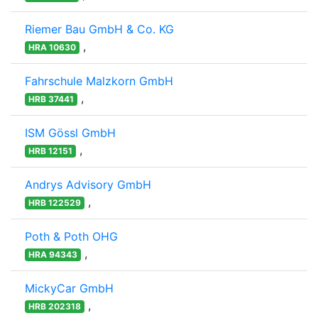
Riemer Bau GmbH & Co. KG
,
HRA 10630
Fahrschule Malzkorn GmbH
,
HRB 37441
ISM Gössl GmbH
,
HRB 12151
Andrys Advisory GmbH
,
HRB 122529
Poth & Poth OHG
,
HRA 94343
MickyCar GmbH
,
HRB 202318