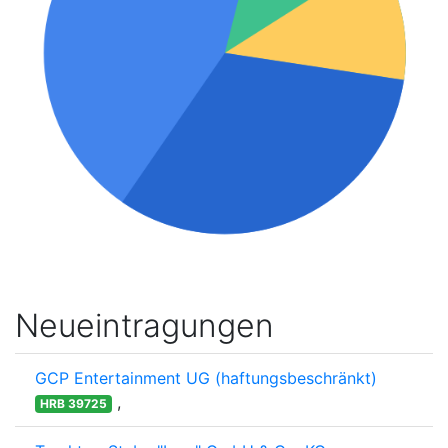
Neueintragungen
GCP Entertainment UG (haftungsbeschränkt)
,
HRB 39725