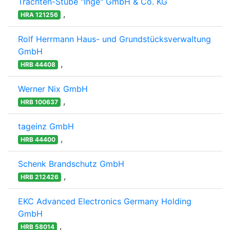
Trachten-Stube "Inge" GmbH & Co. KG
,
HRA 121256
Rolf Herrmann Haus- und Grundstücksverwaltung
GmbH
,
HRB 44408
Werner Nix GmbH
,
HRB 100637
tageinz GmbH
,
HRB 44400
Schenk Brandschutz GmbH
,
HRB 212426
EKC Advanced Electronics Germany Holding
GmbH
,
HRB 58014