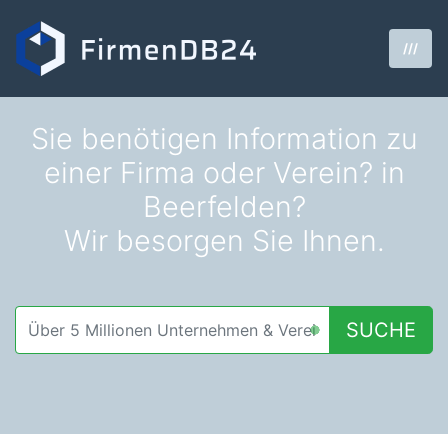
///
Sie benötigen Information zu
einer Firma oder Verein? in
Beerfelden?
Wir besorgen Sie Ihnen.
SUCHE