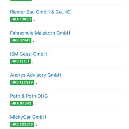
Riemer Bau GmbH & Co. KG
,
HRA 10630
Fahrschule Malzkorn GmbH
,
HRB 37441
ISM Gössl GmbH
,
HRB 12151
Andrys Advisory GmbH
,
HRB 122529
Poth & Poth OHG
,
HRA 94343
MickyCar GmbH
,
HRB 202318