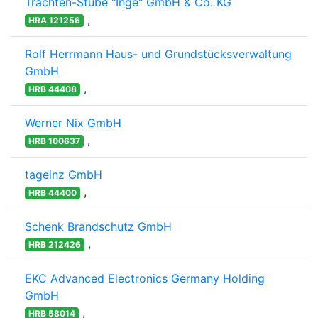
Trachten-Stube "Inge" GmbH & Co. KG
,
HRA 121256
Rolf Herrmann Haus- und Grundstücksverwaltung
GmbH
,
HRB 44408
Werner Nix GmbH
,
HRB 100637
tageinz GmbH
,
HRB 44400
Schenk Brandschutz GmbH
,
HRB 212426
EKC Advanced Electronics Germany Holding
GmbH
,
HRB 58014