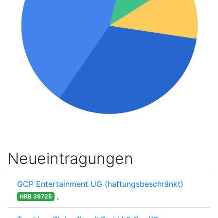
Neueintragungen
GCP Entertainment UG (haftungsbeschränkt)
,
HRB 39725