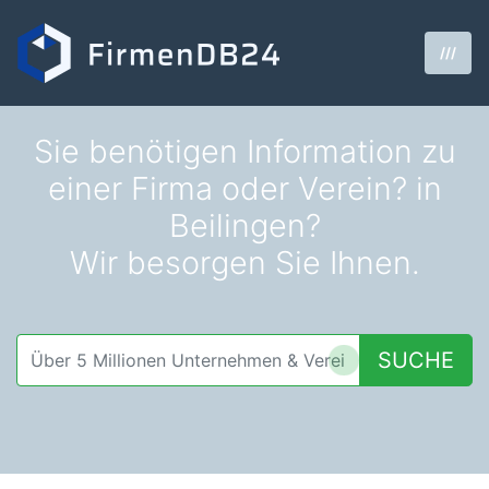
///
Sie benötigen Information zu
einer Firma oder Verein? in
Beilingen?
Wir besorgen Sie Ihnen.
SUCHE