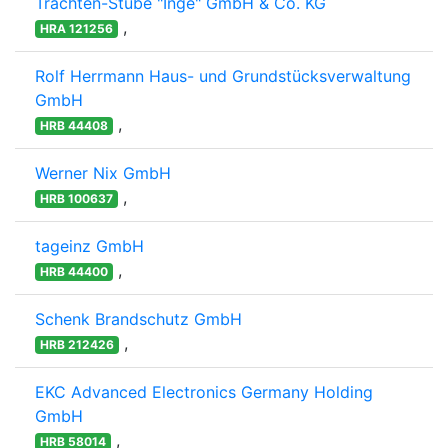
Trachten-Stube "Inge" GmbH & Co. KG
,
HRA 121256
Rolf Herrmann Haus- und Grundstücksverwaltung
GmbH
,
HRB 44408
Werner Nix GmbH
,
HRB 100637
tageinz GmbH
,
HRB 44400
Schenk Brandschutz GmbH
,
HRB 212426
EKC Advanced Electronics Germany Holding
GmbH
,
HRB 58014