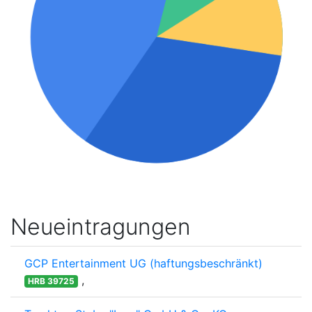
Neueintragungen
GCP Entertainment UG (haftungsbeschränkt)
,
HRB 39725