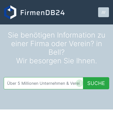
///
Sie benötigen Information zu
einer Firma oder Verein? in
Bell?
Wir besorgen Sie Ihnen.
SUCHE