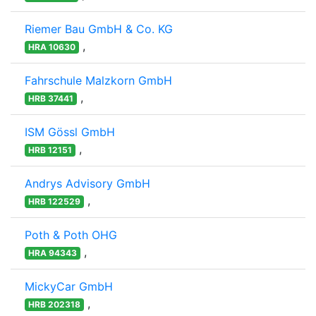
Riemer Bau GmbH & Co. KG
,
HRA 10630
Fahrschule Malzkorn GmbH
,
HRB 37441
ISM Gössl GmbH
,
HRB 12151
Andrys Advisory GmbH
,
HRB 122529
Poth & Poth OHG
,
HRA 94343
MickyCar GmbH
,
HRB 202318