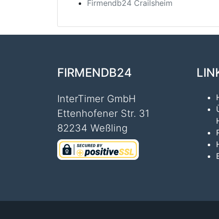
Firmendb24 Crailsheim
FIRMENDB24
LIN
InterTimer GmbH
Ettenhofener Str. 31
82234 Weßling