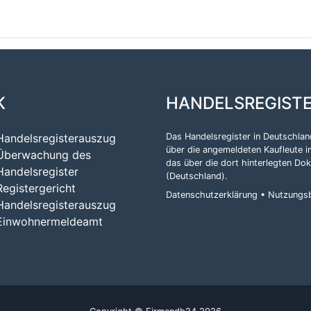
K
HANDELSREGIST
Handelsregisterauszug
Das Handelsregister in Deutschland
über die angemeldeten Kaufleute i
Überwachung des
das über die dort hinterlegten Do
Handelsregister
(Deutschland)
.
Registergericht
Datenschutzerklärung
•
Nutzungs
Handelsregisterauszug
Einwohnermeldeamt