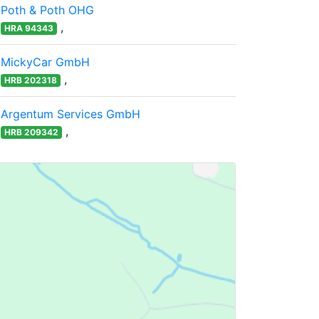
Poth & Poth OHG
,
HRA 94343
MickyCar GmbH
,
HRB 202318
Argentum Services GmbH
,
HRB 209342