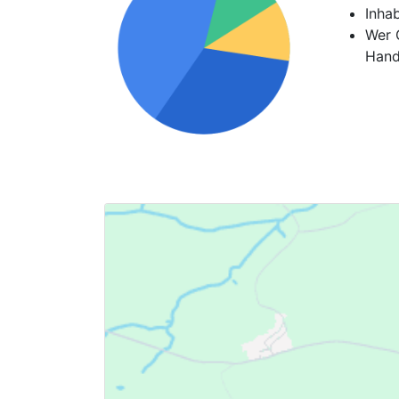
Inha
Wer G
Hand