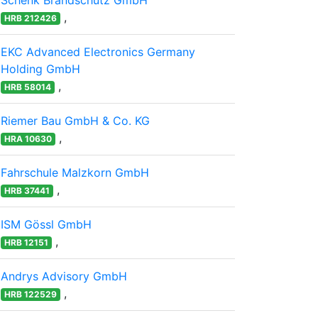
Schenk Brandschutz GmbH
,
HRB 212426
EKC Advanced Electronics Germany
Holding GmbH
,
HRB 58014
Riemer Bau GmbH & Co. KG
,
HRA 10630
Fahrschule Malzkorn GmbH
,
HRB 37441
ISM Gössl GmbH
,
HRB 12151
Andrys Advisory GmbH
,
HRB 122529