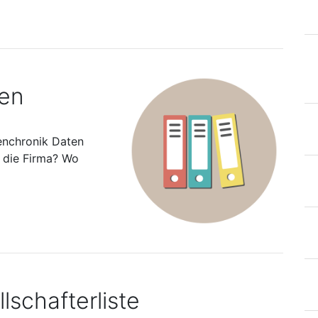
ten
enchronik Daten
s die Firma? Wo
lschafterliste