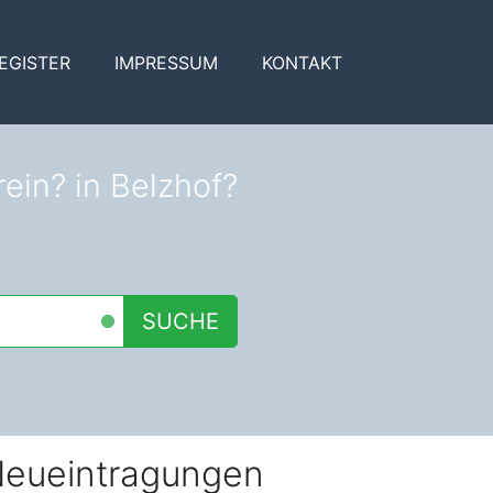
EGISTER
IMPRESSUM
KONTAKT
ein? in Belzhof?
SUCHE
eueintragungen