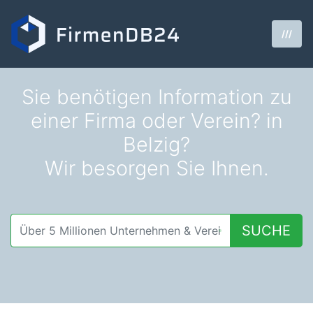
///
Sie benötigen Information zu
einer Firma oder Verein? in
Belzig?
Wir besorgen Sie Ihnen.
SUCHE