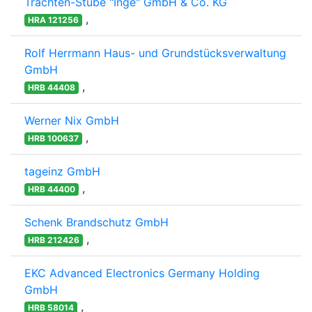
Trachten-Stube "Inge" GmbH & Co. KG
,
HRA 121256
Rolf Herrmann Haus- und Grundstücksverwaltung
GmbH
,
HRB 44408
Werner Nix GmbH
,
HRB 100637
tageinz GmbH
,
HRB 44400
Schenk Brandschutz GmbH
,
HRB 212426
EKC Advanced Electronics Germany Holding
GmbH
,
HRB 58014