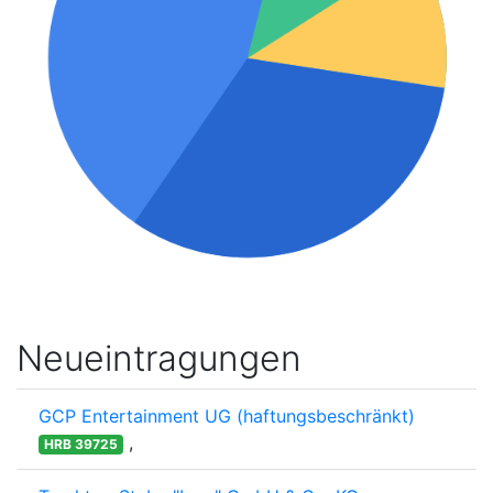
Neueintragungen
GCP Entertainment UG (haftungsbeschränkt)
,
HRB 39725