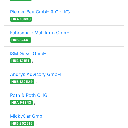
Riemer Bau GmbH & Co. KG
,
HRA 10630
Fahrschule Malzkorn GmbH
,
HRB 37441
ISM Gössl GmbH
,
HRB 12151
Andrys Advisory GmbH
,
HRB 122529
Poth & Poth OHG
,
HRA 94343
MickyCar GmbH
,
HRB 202318