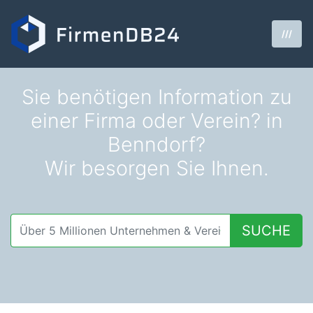
///
Sie benötigen Information zu
einer Firma oder Verein? in
Benndorf?
Wir besorgen Sie Ihnen.
SUCHE