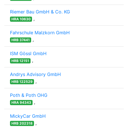
Riemer Bau GmbH & Co. KG
,
HRA 10630
Fahrschule Malzkorn GmbH
,
HRB 37441
ISM Gössl GmbH
,
HRB 12151
Andrys Advisory GmbH
,
HRB 122529
Poth & Poth OHG
,
HRA 94343
MickyCar GmbH
,
HRB 202318