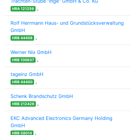
Trachten-Stube "Inge" GmbH & Co. KG
,
HRA 121256
Rolf Herrmann Haus- und Grundstücksverwaltung
GmbH
,
HRB 44408
Werner Nix GmbH
,
HRB 100637
tageinz GmbH
,
HRB 44400
Schenk Brandschutz GmbH
,
HRB 212426
EKC Advanced Electronics Germany Holding
GmbH
,
HRB 58014