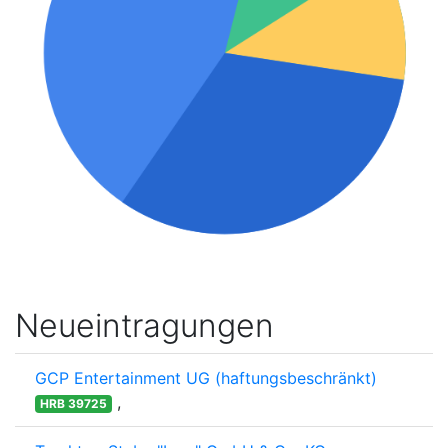
Neueintragungen
GCP Entertainment UG (haftungsbeschränkt)
,
HRB 39725