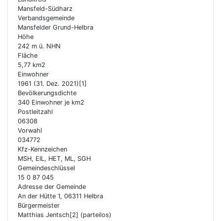
Mansfeld-Südharz
Verbandsgemeinde
Mansfelder Grund-Helbra
Höhe
242 m ü. NHN
Fläche
5,77 km2
Einwohner
1961 (31. Dez. 2021)[1]
Bevölkerungsdichte
340 Einwohner je km2
Postleitzahl
06308
Vorwahl
034772
Kfz-Kennzeichen
MSH, EIL, HET, ML, SGH
Gemeindeschlüssel
15 0 87 045
Adresse der Gemeinde
An der Hütte 1, 06311 Helbra
Bürgermeister
Matthias Jentsch[2] (parteilos)