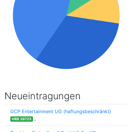
Neueintragungen
GCP Entertainment UG (haftungsbeschränkt)
,
HRB 39725