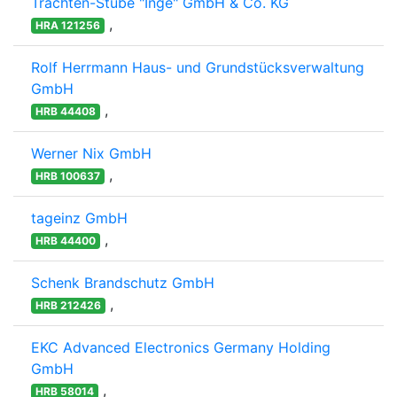
Trachten-Stube "Inge" GmbH & Co. KG
,
HRA 121256
Rolf Herrmann Haus- und Grundstücksverwaltung
GmbH
,
HRB 44408
Werner Nix GmbH
,
HRB 100637
tageinz GmbH
,
HRB 44400
Schenk Brandschutz GmbH
,
HRB 212426
EKC Advanced Electronics Germany Holding
GmbH
,
HRB 58014