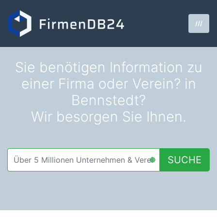
///
Sie benötigen Information zu
einer Firma oder Verein? in
Bennstedt?
Wir besorgen Sie Ihnen.
SUCHE