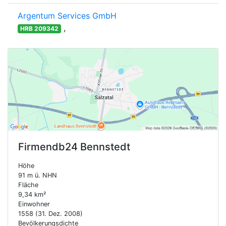
Argentum Services GmbH
,
HRB 209342
Firmendb24
Bennstedt
Höhe
91 m ü. NHN
Fläche
9,34 km²
Einwohner
1558 (31. Dez. 2008)
Bevölkerungsdichte