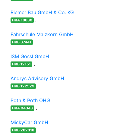
Riemer Bau GmbH & Co. KG
,
HRA 10630
Fahrschule Malzkorn GmbH
,
HRB 37441
ISM Gössl GmbH
,
HRB 12151
Andrys Advisory GmbH
,
HRB 122529
Poth & Poth OHG
,
HRA 94343
MickyCar GmbH
,
HRB 202318