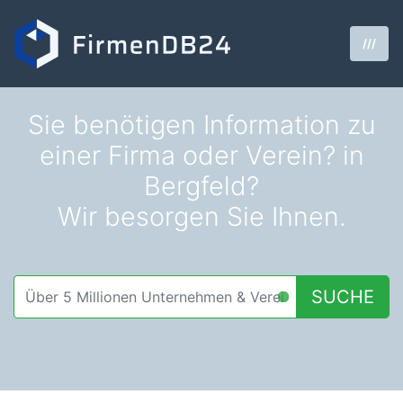
///
Sie benötigen Information zu
einer Firma oder Verein? in
Bergfeld?
Wir besorgen Sie Ihnen.
SUCHE