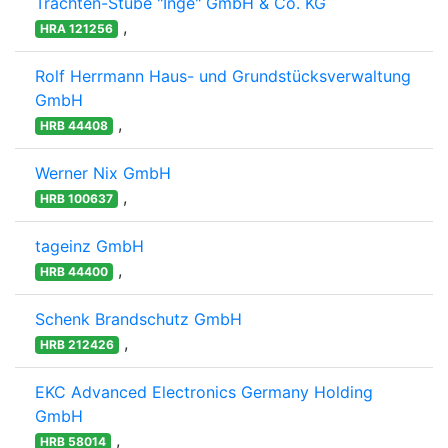
Trachten-Stube "Inge" GmbH & Co. KG
,
HRA 121256
Rolf Herrmann Haus- und Grundstücksverwaltung
GmbH
,
HRB 44408
Werner Nix GmbH
,
HRB 100637
tageinz GmbH
,
HRB 44400
Schenk Brandschutz GmbH
,
HRB 212426
EKC Advanced Electronics Germany Holding
GmbH
,
HRB 58014