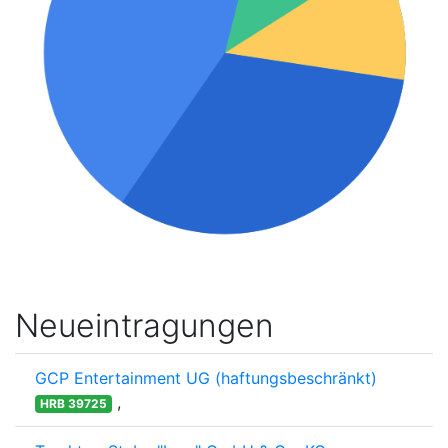
Neueintragungen
GCP Entertainment UG (haftungsbeschränkt)
,
HRB 39725