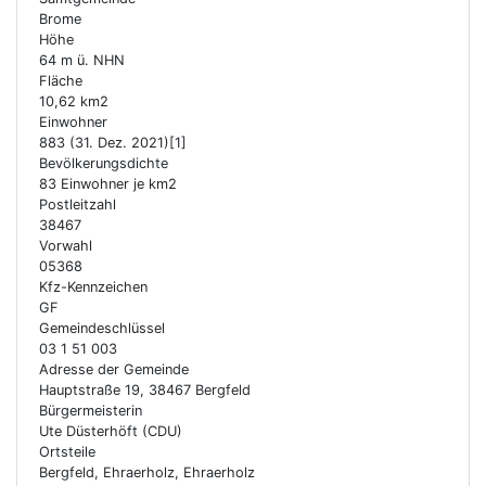
Brome
Höhe
64 m ü. NHN
Fläche
10,62 km2
Einwohner
883 (31. Dez. 2021)[1]
Bevölkerungsdichte
83 Einwohner je km2
Postleitzahl
38467
Vorwahl
05368
Kfz-Kennzeichen
GF
Gemeindeschlüssel
03 1 51 003
Adresse der Gemeinde
Hauptstraße 19, 38467 Bergfeld
Bürgermeisterin
Ute Düsterhöft (CDU)
Ortsteile
Bergfeld, Ehraerholz, Ehraerholz