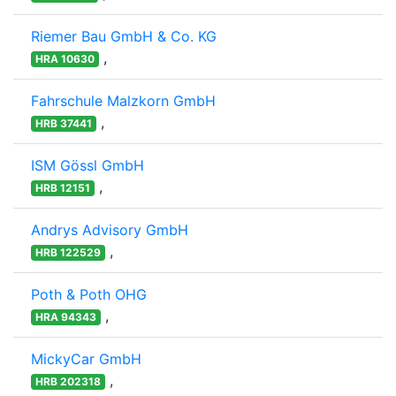
Riemer Bau GmbH & Co. KG
,
HRA 10630
Fahrschule Malzkorn GmbH
,
HRB 37441
ISM Gössl GmbH
,
HRB 12151
Andrys Advisory GmbH
,
HRB 122529
Poth & Poth OHG
,
HRA 94343
MickyCar GmbH
,
HRB 202318