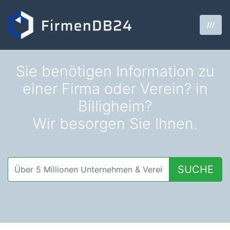
///
Sie benötigen Information zu
einer Firma oder Verein? in
Billigheim?
Wir besorgen Sie Ihnen.
SUCHE