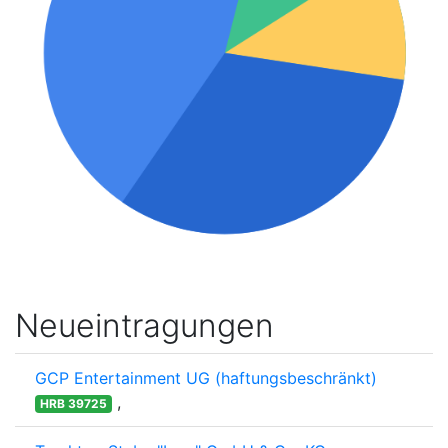
Neueintragungen
GCP Entertainment UG (haftungsbeschränkt)
,
HRB 39725