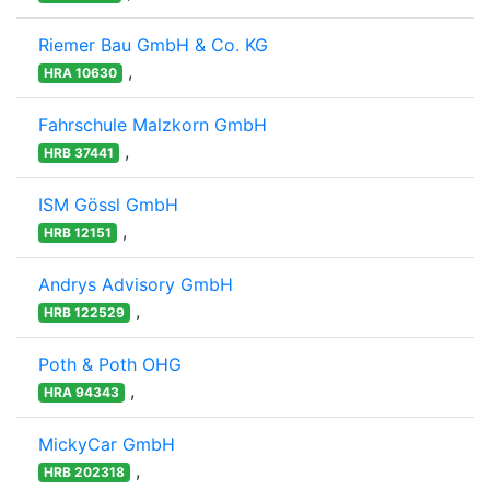
Riemer Bau GmbH & Co. KG
,
HRA 10630
Fahrschule Malzkorn GmbH
,
HRB 37441
ISM Gössl GmbH
,
HRB 12151
Andrys Advisory GmbH
,
HRB 122529
Poth & Poth OHG
,
HRA 94343
MickyCar GmbH
,
HRB 202318