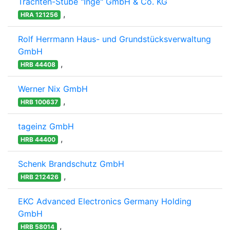
Trachten-Stube "Inge" GmbH & Co. KG
,
HRA 121256
Rolf Herrmann Haus- und Grundstücksverwaltung
GmbH
,
HRB 44408
Werner Nix GmbH
,
HRB 100637
tageinz GmbH
,
HRB 44400
Schenk Brandschutz GmbH
,
HRB 212426
EKC Advanced Electronics Germany Holding
GmbH
,
HRB 58014