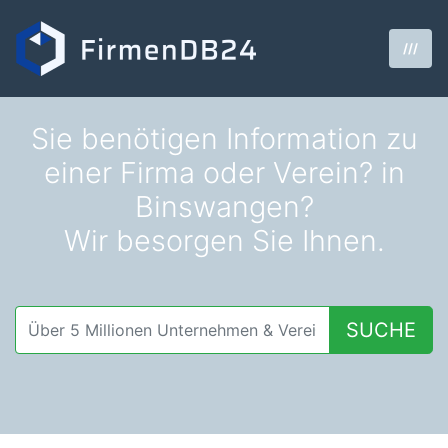
///
Sie benötigen Information zu
einer Firma oder Verein? in
Binswangen?
Wir besorgen Sie Ihnen.
SUCHE