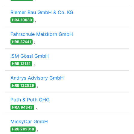
Riemer Bau GmbH & Co. KG
,
HRA 10630
Fahrschule Malzkorn GmbH
,
HRB 37441
ISM Gössl GmbH
,
HRB 12151
Andrys Advisory GmbH
,
HRB 122529
Poth & Poth OHG
,
HRA 94343
MickyCar GmbH
,
HRB 202318