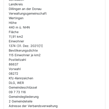
Landkreis
Dillingen an der Donau
Verwaltungs­gemeinschaft
Wertingen
Höhe
440 m ü. NHN
Fläche
11,91 km2
Einwohner
1374 (31. Dez. 2021)[1]
Bevölkerungsdichte
115 Einwohner je km2
Postleitzahl
86637
Vorwahl
08272
Kfz-Kennzeichen
DLG, WER
Gemeindeschlüssel
09 7 73 116
Gemeindegliederung
2 Gemeindeteile
Adresse der Verbandsverwaltung