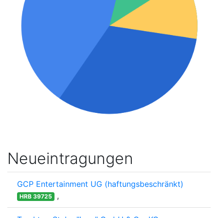
Neueintragungen
GCP Entertainment UG (haftungsbeschränkt)
,
HRB 39725