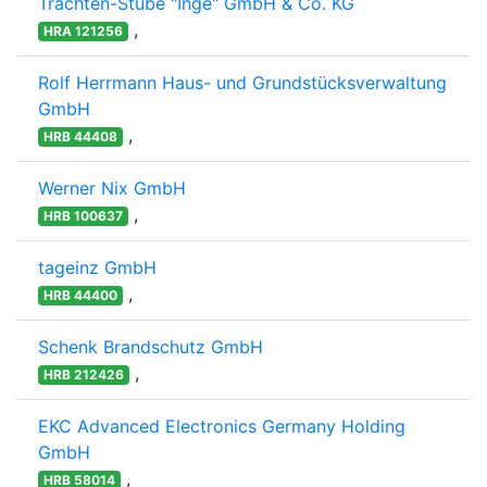
Trachten-Stube "Inge" GmbH & Co. KG
,
HRA 121256
Rolf Herrmann Haus- und Grundstücksverwaltung
GmbH
,
HRB 44408
Werner Nix GmbH
,
HRB 100637
tageinz GmbH
,
HRB 44400
Schenk Brandschutz GmbH
,
HRB 212426
EKC Advanced Electronics Germany Holding
GmbH
,
HRB 58014