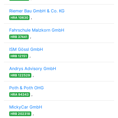
Riemer Bau GmbH & Co. KG
,
HRA 10630
Fahrschule Malzkorn GmbH
,
HRB 37441
ISM Gössl GmbH
,
HRB 12151
Andrys Advisory GmbH
,
HRB 122529
Poth & Poth OHG
,
HRA 94343
MickyCar GmbH
,
HRB 202318