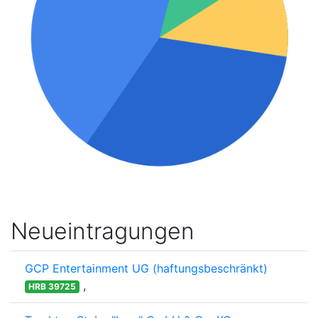
Neueintragungen
GCP Entertainment UG (haftungsbeschränkt)
,
HRB 39725