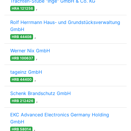
Trachten-Stube "Inge" GmbH & Co. KG
,
HRA 121256
Rolf Herrmann Haus- und Grundstücksverwaltung
GmbH
,
HRB 44408
Werner Nix GmbH
,
HRB 100637
tageinz GmbH
,
HRB 44400
Schenk Brandschutz GmbH
,
HRB 212426
EKC Advanced Electronics Germany Holding
GmbH
,
HRB 58014