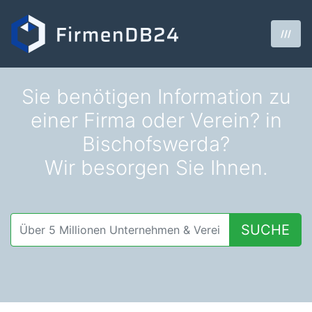
///
Sie benötigen Information zu
einer Firma oder Verein? in
Bischofswerda?
Wir besorgen Sie Ihnen.
SUCHE