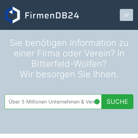
///
Sie benötigen Information zu
einer Firma oder Verein? in
Bitterfeld-Wolfen?
Wir besorgen Sie Ihnen.
SUCHE