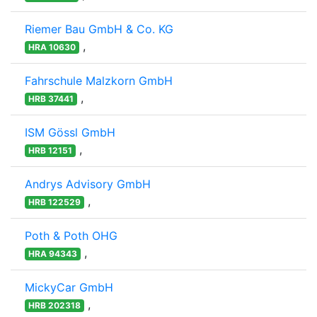
Riemer Bau GmbH & Co. KG
,
HRA 10630
Fahrschule Malzkorn GmbH
,
HRB 37441
ISM Gössl GmbH
,
HRB 12151
Andrys Advisory GmbH
,
HRB 122529
Poth & Poth OHG
,
HRA 94343
MickyCar GmbH
,
HRB 202318