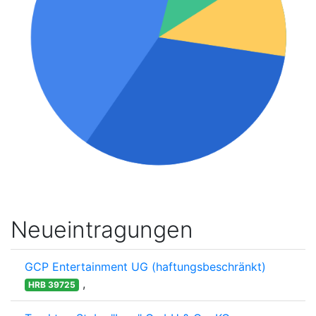
Neueintragungen
GCP Entertainment UG (haftungsbeschränkt)
,
HRB 39725