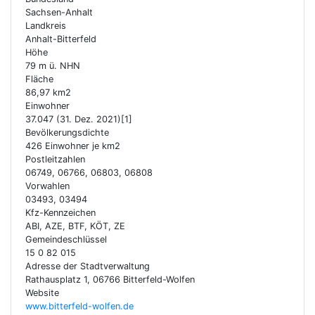
Sachsen-Anhalt
Landkreis
Anhalt-Bitterfeld
Höhe
79 m ü. NHN
Fläche
86,97 km2
Einwohner
37.047 (31. Dez. 2021)[1]
Bevölkerungsdichte
426 Einwohner je km2
Postleitzahlen
06749, 06766, 06803, 06808
Vorwahlen
03493, 03494
Kfz-Kennzeichen
ABI, AZE, BTF, KÖT, ZE
Gemeindeschlüssel
15 0 82 015
Adresse der Stadtverwaltung
Rathausplatz 1, 06766 Bitterfeld-Wolfen
Website
www.bitterfeld-wolfen.de