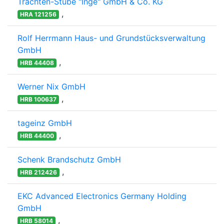
Trachten-Stube "Inge" GmbH & Co. KG
,
HRA 121256
Rolf Herrmann Haus- und Grundstücksverwaltung
GmbH
,
HRB 44408
Werner Nix GmbH
,
HRB 100637
tageinz GmbH
,
HRB 44400
Schenk Brandschutz GmbH
,
HRB 212426
EKC Advanced Electronics Germany Holding
GmbH
,
HRB 58014