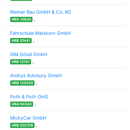
Riemer Bau GmbH & Co. KG
,
HRA 10630
Fahrschule Malzkorn GmbH
,
HRB 37441
ISM Gössl GmbH
,
HRB 12151
Andrys Advisory GmbH
,
HRB 122529
Poth & Poth OHG
,
HRA 94343
MickyCar GmbH
,
HRB 202318