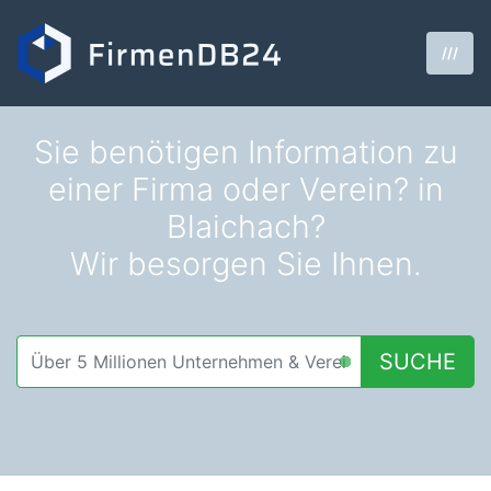
///
Sie benötigen Information zu
einer Firma oder Verein? in
Blaichach?
Wir besorgen Sie Ihnen.
SUCHE