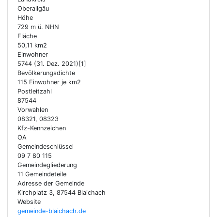
Oberallgäu
Höhe
729 m ü. NHN
Fläche
50,11 km2
Einwohner
5744 (31. Dez. 2021)[1]
Bevölkerungsdichte
115 Einwohner je km2
Postleitzahl
87544
Vorwahlen
08321, 08323
Kfz-Kennzeichen
OA
Gemeindeschlüssel
09 7 80 115
Gemeindegliederung
11 Gemeindeteile
Adresse der Gemeinde
Kirchplatz 3, 87544 Blaichach
Website
gemeinde-blaichach.de