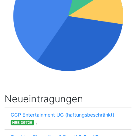
Neueintragungen
GCP Entertainment UG (haftungsbeschränkt)
,
HRB 39725