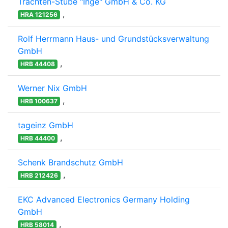
Trachten-Stube "Inge" GmbH & Co. KG
,
HRA 121256
Rolf Herrmann Haus- und Grundstücksverwaltung
GmbH
,
HRB 44408
Werner Nix GmbH
,
HRB 100637
tageinz GmbH
,
HRB 44400
Schenk Brandschutz GmbH
,
HRB 212426
EKC Advanced Electronics Germany Holding
GmbH
,
HRB 58014