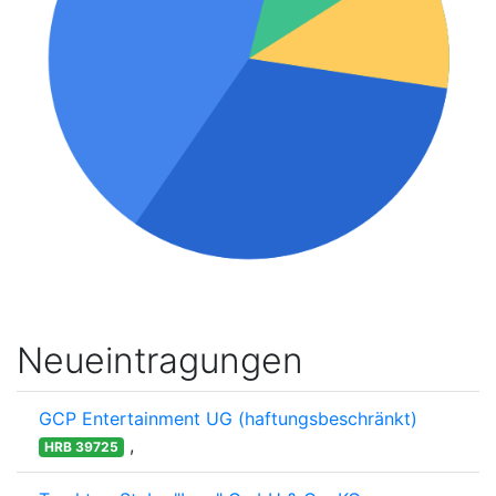
Neueintragungen
GCP Entertainment UG (haftungsbeschränkt)
,
HRB 39725