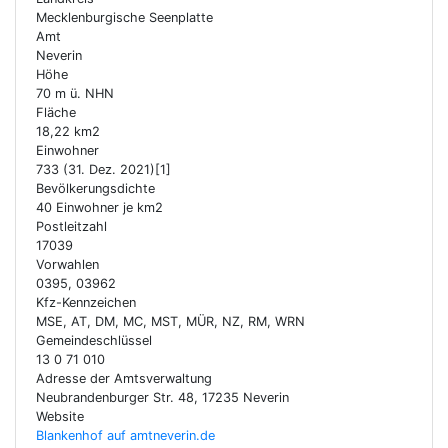
Mecklenburgische Seenplatte
Amt
Neverin
Höhe
70 m ü. NHN
Fläche
18,22 km2
Einwohner
733 (31. Dez. 2021)[1]
Bevölkerungsdichte
40 Einwohner je km2
Postleitzahl
17039
Vorwahlen
0395, 03962
Kfz-Kennzeichen
MSE, AT, DM, MC, MST, MÜR, NZ, RM, WRN
Gemeindeschlüssel
13 0 71 010
Adresse der Amtsverwaltung
Neubrandenburger Str. 48, 17235 Neverin
Website
Blankenhof auf amtneverin.de