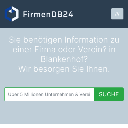
///
Sie benötigen Information zu
einer Firma oder Verein? in
Blankenhof?
Wir besorgen Sie Ihnen.
SUCHE