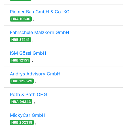
Riemer Bau GmbH & Co. KG
,
HRA 10630
Fahrschule Malzkorn GmbH
,
HRB 37441
ISM Gössl GmbH
,
HRB 12151
Andrys Advisory GmbH
,
HRB 122529
Poth & Poth OHG
,
HRA 94343
MickyCar GmbH
,
HRB 202318