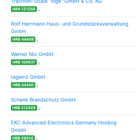
Trachten-Stube "Inge" GmbH & Co. KG
,
HRA 121256
Rolf Herrmann Haus- und Grundstücksverwaltung
GmbH
,
HRB 44408
Werner Nix GmbH
,
HRB 100637
tageinz GmbH
,
HRB 44400
Schenk Brandschutz GmbH
,
HRB 212426
EKC Advanced Electronics Germany Holding
GmbH
,
HRB 58014