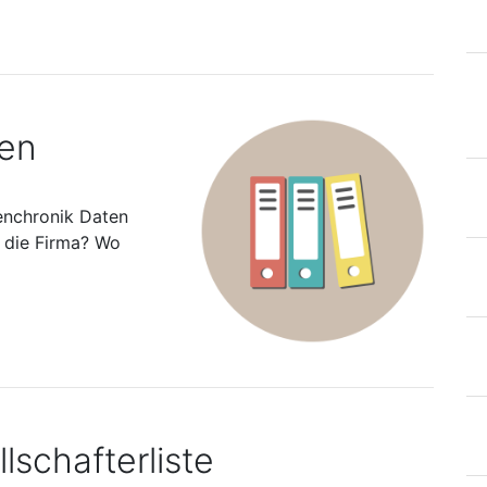
ten
enchronik Daten
s die Firma? Wo
lschafterliste