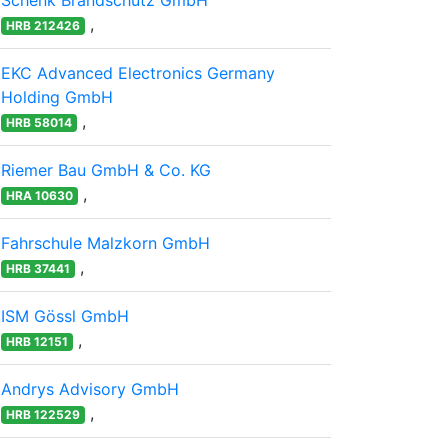
Schenk Brandschutz GmbH
,
HRB 212426
EKC Advanced Electronics Germany
Holding GmbH
,
HRB 58014
Riemer Bau GmbH & Co. KG
,
HRA 10630
Fahrschule Malzkorn GmbH
,
HRB 37441
ISM Gössl GmbH
,
HRB 12151
Andrys Advisory GmbH
,
HRB 122529