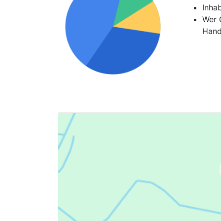
Inha
Wer G
Hand