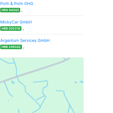
Poth & Poth OHG
,
HRA 94343
MickyCar GmbH
,
HRB 202318
Argentum Services GmbH
,
HRB 209342