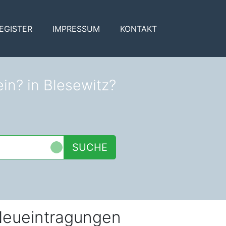
EGISTER
IMPRESSUM
KONTAKT
in? in Blesewitz?
SUCHE
eueintragungen