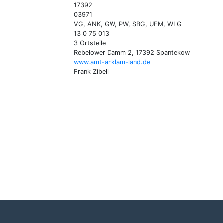
17392
03971
VG, ANK, GW, PW, SBG, UEM, WLG
13 0 75 013
3 Ortsteile
Rebelower Damm 2, 17392 Spantekow
www.amt-anklam-land.de
Frank Zibell