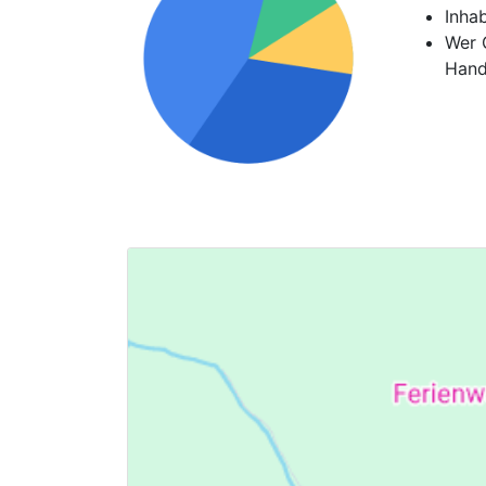
Inha
Wer G
Hand