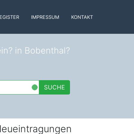
EGISTER
IMPRESSUM
KONTAKT
ein? in Bobenthal?
SUCHE
eueintragungen