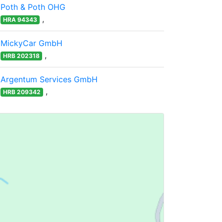
Poth & Poth OHG
,
HRA 94343
MickyCar GmbH
,
HRB 202318
Argentum Services GmbH
,
HRB 209342