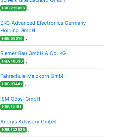
Schenk Brandschutz GmbH
,
HRB 212426
EKC Advanced Electronics Germany
Holding GmbH
,
HRB 58014
Riemer Bau GmbH & Co. KG
,
HRA 10630
Fahrschule Malzkorn GmbH
,
HRB 37441
ISM Gössl GmbH
,
HRB 12151
Andrys Advisory GmbH
,
HRB 122529