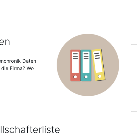
ten
enchronik Daten
s die Firma? Wo
lschafterliste